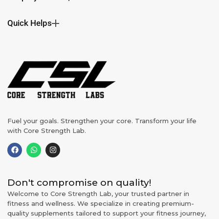
Quick Helps
Fuel your goals. Strengthen your core. Transform your life
with Core Strength Lab.
Don't compromise on quality!
Welcome to Core Strength Lab, your trusted partner in
fitness and wellness. We specialize in creating premium-
quality supplements tailored to support your fitness journey,