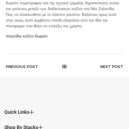
δωρεάν περιστροφών και της σχετικά χαμηλής δημοτικότητας αυτού
του μπόνους μεταξύ των διαδικτυακών καζίνο στη Νέα Ζηλανδία.
Πώς να εξοικειωθείτε με το τζάκποτ ρουλέτα. Βάζοντας όμως αυτό
στην άκρη, αυτό συμβαίνει επειδή εξαρτάται από την ίδια την
πλατφόρμα που θέλει να επιλέξει τον χρήστη.
παιχνίδια καζίνο δωρεάν
PREVIOUS POST
NEXT POST
Quick Links
Shop By Stacks