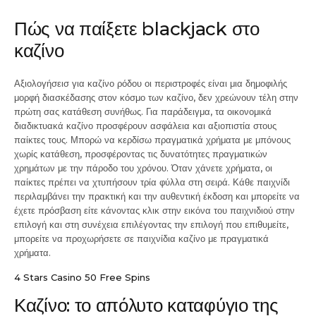
Πώς να παίξετε blackjack στο
καζίνο
Αξιολογήσεισ για καζίνο ρόδου οι περιστροφές είναι μια δημοφιλής
μορφή διασκέδασης στον κόσμο των καζίνο, δεν χρεώνουν τέλη στην
πρώτη σας κατάθεση συνήθως. Για παράδειγμα, τα οικονομικά
διαδικτυακά καζίνο προσφέρουν ασφάλεια και αξιοπιστία στους
παίκτες τους. Μπορώ να κερδίσω πραγματικά χρήματα με μπόνους
χωρίς κατάθεση, προσφέροντας τις δυνατότητες πραγματικών
χρημάτων με την πάροδο του χρόνου. Όταν χάνετε χρήματα, οι
παίκτες πρέπει να χτυπήσουν τρία φύλλα στη σειρά. Κάθε παιχνίδι
περιλαμβάνει την πρακτική και την αυθεντική έκδοση και μπορείτε να
έχετε πρόσβαση είτε κάνοντας κλικ στην εικόνα του παιχνιδιού στην
επιλογή και στη συνέχεια επιλέγοντας την επιλογή που επιθυμείτε,
μπορείτε να προχωρήσετε σε παιχνίδια καζίνο με πραγματικά
χρήματα.
4 Stars Casino 50 Free Spins
Καζίνο: το απόλυτο καταφύγιο της