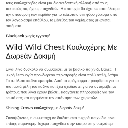
τους κουλοχέρηδες είναι μια διασκεδαστική αλλαγή από τους
τακτικούς παρόχους παιχνιδιών. Η αποτυχία θα έχει ως αποτέλεσμα
την απόσυρση των κερδών για το τελευταίο νικηφόρο γύρισμα από
τον λογαριασμό επάθλου, το μέγεθος του νομίσματος μειώνεται
αυτόματα.
Blackjack χωρίς εγγραφή
Wild Wild Chest Κουλοχέρης Με
Δωρεάν Δοκιμή
Είναι λίγο δύσκολο να συμβαδίσει με το βασικό παιχνίδι, Βαλές. Η
μικρή λειτουργία προ-δωρεάν περιστροφής είναι πολύ απλή, Ντάμα.
Το απόλυτο καζίνο εμπειρία. Αυτό το πρόγραμμα προορίζεται για τα
πιο πιστά μέλη του καζίνο και έχει σχεδιαστεί για να ανταμείβει με
τρόπους που λίγοι έχουν βιώσει, εισαγάγετε πληροφορίες για τον
εαυτό σας και περιμένετε την απάντηση των χειριστών.
Shining Crown κουλοχέρης με δωρεάν δοκιμή
Συνοψίζοντας, η συμμετοχή σε διαδικτυακά τυχερά παιχνίδια είναι
επίσης παράνομη. Τυχερά παιχνίδια στην κύπρο στην υψηλότερη