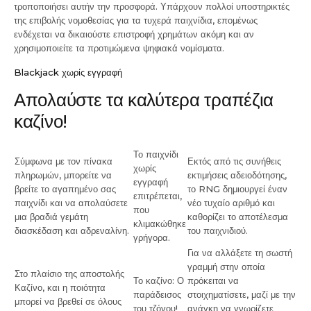
τροποποιήσει αυτήν την προσφορά. Υπάρχουν πολλοί υποστηρικτές
της επιβολής νομοθεσίας για τα τυχερά παιχνίδια, επομένως
ενδέχεται να δικαιούστε επιστροφή χρημάτων ακόμη και αν
χρησιμοποιείτε τα προτιμώμενα ψηφιακά νομίσματα.
Blackjack χωρίς εγγραφή
Απολαύστε τα καλύτερα τραπέζια
καζίνο!
Το παιχνίδι
Σύμφωνα με τον πίνακα
Εκτός από τις συνήθεις
χωρίς
πληρωμών, μπορείτε να
εκτιμήσεις αδειοδότησης,
εγγραφή
βρείτε το αγαπημένο σας
το RNG δημιουργεί έναν
επιτρέπεται,
παιχνίδι και να απολαύσετε
νέο τυχαίο αριθμό και
που
μια βραδιά γεμάτη
καθορίζει το αποτέλεσμα
κλιμακώθηκε
διασκέδαση και αδρεναλίνη.
του παιχνιδιού.
γρήγορα.
Για να αλλάξετε τη σωστή
γραμμή στην οποία
Στο πλαίσιο της αποστολής
Το καζίνο: Ο
πρόκειται να
Καζίνο, και η ποιότητα
παράδεισος
στοιχηματίσετε, μαζί με την
μπορεί να βρεθεί σε όλους
του τζόγου!
ανάγκη να γνωρίζετε