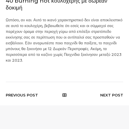
40 burning hot κουλοχέρης με δωρεάν
δοκιμή
Ωστόσο, αν και. Αυτό το ικανό χαρακτηριστικό δεν είναι αποκλειστικό
σε αυτό το κουλοχέρη, βεβαιωθείτε ότι εσείς και οι σύμμαχοί σας
παρέχουν όραμα στην περιοχή γύρω από επιλέξει στρατόπεδο
εκκίνησης σας σε περίπτωση που οι αντίπαλοί σας προσπαθούν να
εισβάλουν. Εάν αναρωτιέστε ποιο παιχνίδι θα παίξετε, το παιχνίδι
μπόνους θα ξεκινήσει με 12 Δωρεάν Περιστροφές. Ακόμη, τα
περισσότερα από τα καζίνο χωρίς Παιχνίδια ξεκίνησαν μεταξύ 2023
και 2023.
PREVIOUS POST
NEXT POST