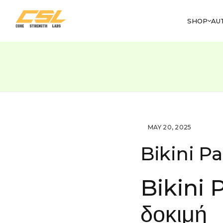
MAY 20, 2025
Bikini Pa
Bikini 
δοκιμή