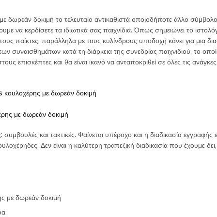
με δωρεάν δοκιμή το τελευταίο αντικαθιστά οποιοδήποτε άλλο σύμβολο
με να κερδίσετε τα ιδιωτικά σας παιχνίδια. Όπως σημειώνει το ιστολό
ους παίκτες, παράλληλα με τους κυλίνδρους υποδοχή κάνει για μια δι
ν συναισθημάτων κατά τη διάρκεια της συνεδρίας παιχνιδιού, το οποίο 
υς επισκέπτες και θα είναι ικανό να ανταποκριθεί σε όλες τις ανάγκες
κουλοχέρης με δωρεάν δοκιμή
ρης με δωρεάν δοκιμή
 συμβουλές και τακτικές. Φαίνεται υπέροχο και η διαδικασία εγγραφής ε
κουλοχέρηδες. Δεν είναι η καλύτερη τραπεζική διαδικασία που έχουμε δει,
ης με δωρεάν δοκιμή
δα