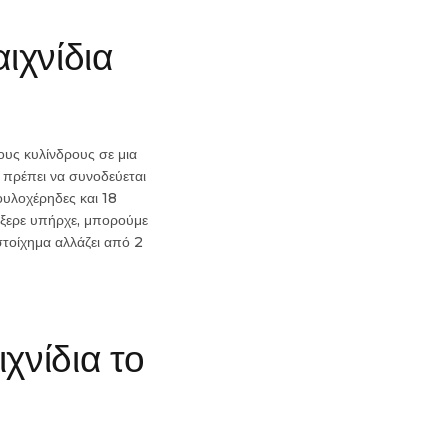
ιχνίδια
ους κυλίνδρους σε μια
 πρέπει να συνοδεύεται
ουλοχέρηδες και 18
 ήξερε υπήρχε, μπορούμε
στοίχημα αλλάζει από 2
χνίδια το