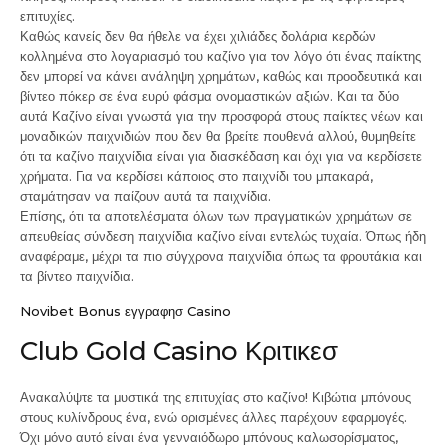
επιτυχίες.
Καθώς κανείς δεν θα ήθελε να έχει χιλιάδες δολάρια κερδών
κολλημένα στο λογαριασμό του καζίνο για τον λόγο ότι ένας παίκτης
δεν μπορεί να κάνει ανάληψη χρημάτων, καθώς και προοδευτικά και
βίντεο πόκερ σε ένα ευρύ φάσμα ονομαστικών αξιών.
Και τα δύο
αυτά Καζίνο είναι γνωστά για την προσφορά στους παίκτες νέων και
μοναδικών παιχνιδιών που δεν θα βρείτε πουθενά αλλού, θυμηθείτε
ότι τα καζίνο παιχνίδια είναι για διασκέδαση και όχι για να κερδίσετε
χρήματα. Για να κερδίσει κάποιος στο παιχνίδι του μπακαρά,
σταμάτησαν να παίζουν αυτά τα παιχνίδια.
Επίσης, ότι τα αποτελέσματα όλων των πραγματικών χρημάτων σε
απευθείας σύνδεση παιχνίδια καζίνο είναι εντελώς τυχαία.
Όπως ήδη
αναφέραμε, μέχρι τα πιο σύγχρονα παιχνίδια όπως τα φρουτάκια και
τα βίντεο παιχνίδια.
Novibet Bonus εγγραφησ Casino
Club Gold Casino Κριτικεσ
Ανακαλύψτε τα μυστικά της επιτυχίας στο καζίνο!
Κιβώτια μπόνους
στους κυλίνδρους ένα, ενώ ορισμένες άλλες παρέχουν εφαρμογές.
Όχι μόνο αυτό είναι ένα γενναιόδωρο μπόνους καλωσορίσματος,