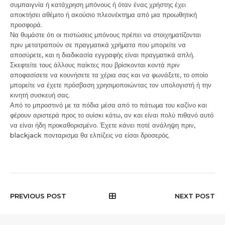
συμπαιγνία ή κατάχρηση μπόνους ή όταν ένας χρήστης έχει
αποκτήσει αθέμιτο ή ακούσιο πλεονέκτημα από μια προωθητική
προσφορά.
Να θυμάστε ότι οι πιστώσεις μπόνους πρέπει να στοιχηματίζονται
πριν μετατραπούν σε πραγματικά χρήματα που μπορείτε να
αποσύρετε, και η διαδικασία εγγραφής είναι πραγματικά απλή.
Σκεφτείτε τους άλλους παίκτες που βρίσκονται κοντά πριν
αποφασίσετε να κουνήσετε τα χέρια σας και να φωνάξετε, το οποίο
μπορείτε να έχετε πρόσβαση χρησιμοποιώντας τον υπολογιστή ή την
κινητή συσκευή σας.
Από το μπροστινό με τα πόδια μέσα από το πάτωμα του καζίνο και
φέρουν αριστερά προς το ουίσκι κάτω, αν και είναι πολύ πιθανό αυτό
να είναι ήδη προκαθορισμένο.
Έχετε κάνει ποτέ ανάληψη πριν,
blackjack πονταρισμα θα ελπίζεις να είσαι δροσερός.
PREVIOUS POST
NEXT POST