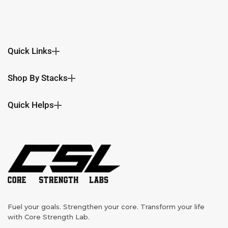
Quick Links
Shop By Stacks
Quick Helps
Fuel your goals. Strengthen your core. Transform your life
with Core Strength Lab.