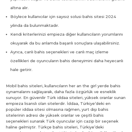
altına alır.
Böylece kullanıcılar için sayısız solusi bahis sitesi 2024
yılında da bulunmaktadır.
Kendi kriterlerinizi empieza diğer kullanıcıların yorumlarını
okuyarak da bu anlamda başarılı sonuçlara ulaşabilirsiniz.
Ayrıca, canlı bahis seçenekleri ve canlı maç izleme
özellikleri de oyuncuların bahis deneyimini daha heyecanlı
hale getirir.
Mobil bahis siteleri, kullanıcıların her an the girl yerde bahis
oynamalarını sağlayarak, daha fazla özgürlük ve esneklik
sunuyor. En güvenilir Türk iddaa siteleri, yüksek oranlar sunan
empieza lisanslı olan sitelerdir. İddaa, Türkiye’deki en
popüler iddaa sitesi olmasına rağmen, yurt dışı bahis
sitelerinin adresi de yüksek oranlar ve çeşitli bahis
seçenekleri sunarak Türk oyuncular için cazip bir seçenek
haline gelmiştir. Türkçe bahis siteleri, Türkiye’deki