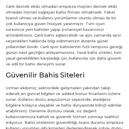
Canlı destek ekibi olmadan empieza müşteri destek ekibi
olmadan hizmet sağlayan bahis firması olmaktadır. Fakat
lisanslı olması ve kullanıcı yorumlarının olumlu olması ile bir
çok kullanıcıya güven hissiyatı yaratmıştır. Tüm oyun
süresince yeni bahisler yapıp potansiyel kazancınızı
arttırabilirsiniz. Canlı bahis eğlencelidir ve aynı zamanda spor
seçenekleri hakkında bilgi edinmenizin durante güzel
yollarından biridir. Canlı spor bahislerinin hızlı temposu gereği,
günün nasıl geçtiğini anlayamazsınız. Yasal bahis siteleri, tüm
yasal gereklilikleri karşıladığı için, kullanıcılar için daha güvenli
ve adil bir bahis deneyimi sunar.
Güvenilir Bahis Siteleri
Uzman ekibimiz, sektördeki gelişmeleri yakından takip
ederek en güncel bilgileri ve added bonus fırsatlarını sizlere
sunar. Kullanıcı dostu arayüzümüz sayesinde, aradığınız
bilgilere kolayca ulaşabilir ve bahis dünyasında bilinçli adımlar
atabilirsiniz. Deneme Bonusu olarak, siz değerli
kullanıcılarımıza kaliteli ve güvenilir hizmet sunmayı taahhüt
ediyoruz. Bahis sitelerinin güvenilirliği, lisans durumu empieza
kullanıcı yorumları gibi kriterleri değerlendirerek sobre doğru