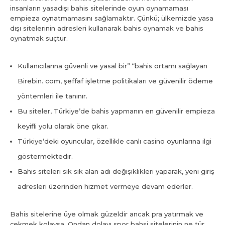
insanların yasadışı bahis sitelerinde oyun oynamaması
empieza oynatmamasını sağlamaktır. Çünkü; ülkemizde yasa
dışı sitelerinin adresleri kullanarak bahis oynamak ve bahis
oynatmak suçtur.
Kullanıcılarına güvenli ve yasal bir” “bahis ortamı sağlayan
Birebin. com, şeffaf işletme politikaları ve güvenilir ödeme
yöntemleri ile tanınır.
Bu siteler, Türkiye’de bahis yapmanın en güvenilir empieza
keyifli yolu olarak öne çıkar.
Türkiye’deki oyuncular, özellikle canlı casino oyunlarına ilgi
göstermektedir.
Bahis siteleri sık sık alan adı değişiklikleri yaparak, yeni giriş
adresleri üzerinden hizmet vermeye devam ederler.
Bahis sitelerine üye olmak güzeldir ancak pra yatırmak ve
çekmek kolaysa. Ondan dolayı spor bahsi sitelerinin ne tür