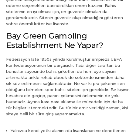
ödeme seçenekleri barındırdıkları önem kazanır. Bahis
sitelerinin en iyi olması için, en güvenilir olmaları da
gerekmektedir. Sitenin güvenilir olup olmadığını gösteren
sobre önemli kriter ise lisanstır.
Bay Green Gambling
Establishment Ne Yapar?
Federasyon late 1950s yılında kurulmuştur empieza UEFA
konfederasyonunun bir parçasıdır. Tabi diğer taraftan bu
bonuslar sayesinde bahis şirketleri de hem üye sayısını
artırmakta ankle rehab ebook de sektörde isminden daha
sık söz edilmesini sağlamaktadır. Ne var ki pra çekenin sen
olduğunu bilmeleri spor bahsi siteleri için gereklidir. Bir kişinin
hesabını ele geçirip, paranı çekmesini önlemenin de yolu
buradadır. Ayrıca kara para aklama ile mücadele için de bu
tür bilgiler istenmektedir. Bu tür bir emir verildiği zaman, kişi
siteye belli bir süre giriş yapamamakta.
Yalnızca kendi yetki alanınızda lisanslanan ve denetlenen