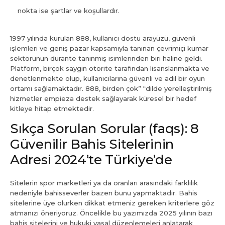
nokta ise şartlar ve koşullardır.
1997 yılında kurulan 888, kullanıcı dostu arayüzü, güvenli
işlemleri ve geniş pazar kapsamıyla tanınan çevrimiçi kumar
sektörünün durante tanınmış isimlerinden biri haline geldi.
Platform, birçok saygın otorite tarafından lisanslanmakta ve
denetlenmekte olup, kullanıcılarına güvenli ve adil bir oyun
ortamı sağlamaktadır. 888, birden çok” “dilde yerelleştirilmiş
hizmetler empieza destek sağlayarak küresel bir hedef
kitleye hitap etmektedir.
Sıkça Sorulan Sorular (faqs): 8
Güvenilir Bahis Sitelerinin
Adresi 2024’te Türkiye’de
Sitelerin spor marketleri ya da oranları arasındaki farklılık
nedeniyle bahisseverler bazen bunu yapmaktadır. Bahis
sitelerine üye olurken dikkat etmeniz gereken kriterlere göz
atmanızı öneriyoruz. Öncelikle bu yazımızda 2025 yılının bazı
bahis sitelerini ve hukuki yasal düzenlemeleri anlatarak