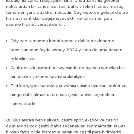
istediğiniz zaman başlayabilirsiniz. Unutmamanız gereken
noktalardan bir tanesi ise, tüm bahis siteleri hizmet mantığı
tamamen şans odaklı olmaktadır. Geçmişte de gelecekte de
hizmet mantıkları değişmeyecektir ve tamamen şans
üzerine hizmet vereceklerdir.
Böylece tamamen kendi iradeniz dahilinde deneme
bonuslarından faydalanmayı 2024 yılında de uma devam
edebilirsiniz.
Canlı destek hizmetleri sayesinde de oyuncu sorunları hızlı
bir şekilde çözüme kavuşturulabiliyor.
Platform, spor bahisleri, çevrimiçi casino oyunları, poker ve
bingo dahil olmak üzere çok çeşitli bahis seçenekleri
sunmaktadır.
Bu uluslararası bahis şirketi, çeşitli spor, e-spor ve casino
oyunlarında çok çeşitli bahis seçenekleri sunmaktadır. 1XBet,
birden fazla dilde hizmet sunarak ve çeşitli para birimlerini