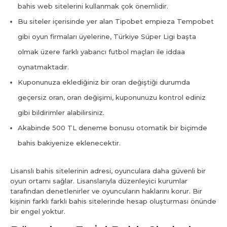
bahis web sitelerini kullanmak çok önemlidir.
Bu siteler içerisinde yer alan Tipobet empieza Tempobet
gibi oyun firmaları üyelerine, Türkiye Süper Ligi başta
olmak üzere farklı yabancı futbol maçları ile iddaa
oynatmaktadır.
Kuponunuza eklediğiniz bir oran değiştiği durumda
geçersiz oran, oran değişimi, kuponunuzu kontrol ediniz
gibi bildirimler alabilirsiniz.
Akabinde 500 TL deneme bonusu otomatik bir biçimde
bahis bakiyenize eklenecektir.
Lisanslı bahis sitelerinin adresi, oyunculara daha güvenli bir
oyun ortamı sağlar. Lisanslarıyla düzenleyici kurumlar
tarafından denetlenirler ve oyuncuların haklarını korur. Bir
kişinin farklı farklı bahis sitelerinde hesap oluşturması önünde
bir engel yoktur.