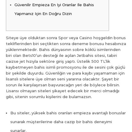
Güvenilir Empieza En Iyi Oranlar Ile Bahis
Yapmanız Için En Doğru Dizin
Siteye üye olduktan sonra Spor veya Casino hoşgeldin bonus
tekliflerinden biri seçtikten sonra deneme bonusu hesabınıza
yüklenmektedir. Bahis dünyasının sobre köklü isimlerinden
biri olan Bets10’un desteği ile açılan Jetbahis sitesi, tabiri
caizse jet hızıyla sektöre giriş yaptı. Üstelik 500 TL’lik
kaybetmeyen bahis isimli promosyonu ile de sesini çok güçlü
bir şekilde duyurdu. Güvenliğin ve para kaybı yaşamaman için
lisanslı sitelere üye olman seni yararına olacaktır. Şayet bir
sorun ile karşılaşırsan başvuracağın yeri de böylece bilirsin.
Lisansı olmayan siteleri şikayet edecek bir merci olmadığı
gibi, sitenin sorumlu kişilerini de bulamazsın.
Bu siteler, yüksek bahis oranları empieza avantajlı bonuslar
sunarak müşterilerine daha cazip bir bahis deneyimi
sunarlar.