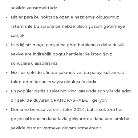
şekilde yansıtmaktadır.
Bizler para bu noktada özenle hazırlamış olduğumuz
listemiz ile bu soruna bir nebze olsun çözüm getirmeye
çalıştık.
İzlediğiniz maçın gidişatına göre hatalarınızı daha düşük
seviyelere indirebilir doğru hamleler ile istediğiniz
sonuçlara ulaşabilirsiniz.
Hızlı bir şekilde afin de çekmek ve bu parayı kullanmak
talep eden kullanıcı sayısı oldukça fazladır.
En popüler bahis sitelerinin ikinci sırasında son yıllarda adını
bir şekilde duyuran GRANDPASHABET geliyor.
Deneme bonusu veren siteler 2024, bahis sektörü her
geçen yıl kendini daha fazla geliştirerek daha kapsamlı bir
şekilde hizmet vermeye devam etmektedir.