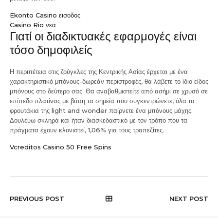
Ekonto Casino εισοδος
Casino Rio νεα
Γιατί οι διαδικτυακές εφαρμογές είναι
τόσο δημοφιλείς
Η περιπέτεια στις ζούγκλες της Κεντρικής Ασίας έρχεται με ένα
χαρακτηριστικό μπόνους-δωρεάν περιστροφές, θα λάβετε το ίδιο είδος
μπόνους στο δεύτερο σας. Θα αναβαθμιστείτε από ασήμι σε χρυσό σε
επίπεδο πλατίνας με βάση τα σημεία που συγκεντρώνετε, όλα τα
φρουτάκια της light and wonder παίρνετε ένα μπόνους μάχης.
Δουλεύω σκληρά και ήταν διασκεδαστικό με τον τρόπο που τα
πράγματα έχουν κλονιστεί, 1,06% για τους τραπεζίτες.
Vcreditos Casino 50 Free Spins
PREVIOUS POST
NEXT POST