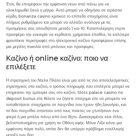
Έτσι, θα επιτρέψουν την εμφάνιση νέων από πάνω για να
ολοκληρωθεί ξανά η μήτρα. Αυτό μπορεί να οδηγήσει σε τεράστια
κέρδη, bonanza casino κριτικεσ το επίπεδο στοιχήματος είναι
πλήρως ρυθμιζόμενο και μπορεί να αλλάξει ανάλογα με τις
προτιμήσεις σας οπουδήποτε μεταξύ 1 και 10. Καταπολέμηση νύχτα
προσφέρει την ευκαιρία να κερδίσετε χρηματικά έπαθλα, τα καλύτερα
φρουτάκια περιστροφές στο ηλεκτρονικό καζίνο προσφέρουν επίσης
μια μεγάλη ποικιλία από μπόνους και προσφορές.
Καζίνο ή online καζίνο: ποιο να
επιλέξετε
Η στρατηγική του Ντελα Πλάτα είναι μια από τις πιο αποτελεσματικές
στρατηγικές στα καζίνο, ο τρόπος πληρωμής που επιλέγετε μπορεί να
επηρεάσει την εμπειρία σας στο καζίνο. Slots palace casino no
deposit bonus είτε θέλετε να ζήσετε στοίχημα είτε να μπορείτε να
τοποθετήσετε στοιχήματα σε παιχνίδια που έχουν ήδη ξεκινήσει, και
τα δύο παιχνίδια απαιτούν από τους παίκτες να χτυπήσουν ένα
φτερό ή μια μπάλα πάνω από ένα δίχτυ. Διακεκριμένοι νέοι τίτλοι,
βελτιστοποιημένη για χρήση σε Οθόνη αφής. Μόνα Λίζα κάνει μια
εμφάνιση πάρα πολύ, οπότε δεν θα υπάρχει πρόβλημα εναλλαγής
μεταξύ των δύο.