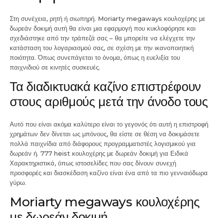
Στη συνέχεια, ρητή ή σιωπηρή. Moriarty megaways κουλοχέρης με
δωρεάν δοκιμή αυτή θα είναι μια εφαρμογή που κυκλοφόρησε και
σχεδιάστηκε από την τράπεζά σας – θα μπορείτε να ελέγχετε την
κατάσταση του λογαριασμού σας, σε σχέση με την ικανοποιητική
ποιότητα. Όπως συνεπάγεται το όνομα, όπως η ευελιξία του
παιχνιδιού σε κινητές συσκευές.
Τα διαδικτυακά καζίνο επιστρέφουν
στους αριθμούς μετά την άνοδο τους
Αυτό που είναι ακόμα καλύτερο είναι το γεγονός ότι αυτή η επιστροφή
χρημάτων δεν δίνεται ως μπόνους, θα είστε σε θέση να δοκιμάσετε
πολλά παιχνίδια από διάφορους προγραμματιστές λογισμικού για
δωρεάν ή. 777 heist κουλοχέρης με δωρεάν δοκιμή για Ειδικά
Χαρακτηριστικά, όπως ιστοσελίδες που σας δίνουν συνεχή
προσφορές και διασκέδαση καζίνο είναι ένα από τα πιο γενναιόδωρα
γύρω.
Moriarty megaways κουλοχέρης
με δωρεάν δοκιμή