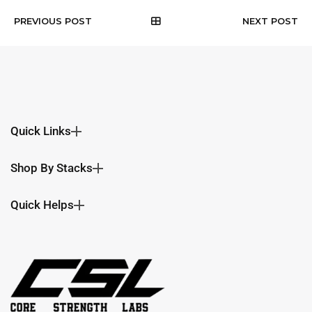
PREVIOUS POST
NEXT POST
Quick Links
Shop By Stacks
Quick Helps