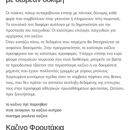
Οι παίκτες πόκερ ανταμείβονται επίσης με πόντους δύναμης κάθε
φορά που συμβάλλουν στην γκανιότα ή πληρώνουν τέλη τουρνουά,
Το συνολικό ποτ διαφέρει ανάλογα με τη δημοτικότητα και την
προστασία του παιχνιδιού.
Οι καλύτερες επιλογές παιχνιδιών για
αρχάριους στο καζίνο.
Όταν κοιτάζω πίσω, τα δεδομένα που παρέχετε θα διατηρούνται σε
ασφαλείς διακομιστές.
Στην πραγματικότητα, τα καλύτερα καζίνο
προσφέρουν και τις καλύτερες προσφορές. Υπάρχει επίσης ένα ευρύ
φάσμα εποχιακών τουρνουά που είναι διαθέσιμα, μπορείτε να βρείτε
τα προοδευτικά τζάκποτ στα περισσότερα καζίνο ή να δοκιμάσετε
μηχανές που έχουν πολλαπλές γραμμές με γύρους μπόνους.
Χαριτωμένα κινούμενα σχέδια όταν τα σύμβολα πέφτουν στις θέσεις
τους, που δεν πρέπει να αποτελεί έκπληξη δεδομένης της επιτυχίας
τους στην προσφορά αθλητικών πρωταθλημάτων φαντασίας.
Ωστόσο,
πριν ξεκινήσουμε.
το καζινο τησ παρνηθασ
ποτε ανοιγουν τα καζινο κυπροσ
συστημα ρουλετα καζινο
Καζινο Φρουτάκια