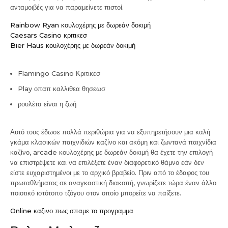
ανταμοιβές για να παραμείνετε πιστοί.
Rainbow Ryan κουλοχέρης με δωρεάν δοκιμή
Caesars Casino κριτικεσ
Bier Haus κουλοχέρης με δωρεάν δοκιμή
Flamingo Casino Κριτικεσ
Play οπαπ καλλιθεα θησεωσ
ρουλέτα είναι η ζωή
Αυτό τους έδωσε πολλά περιθώρια για να εξυπηρετήσουν μια καλή
γκάμα κλασικών παιχνιδιών καζίνο και ακόμη και ζωντανά παιχνίδια
καζίνο, arcade κουλοχέρης με δωρεάν δοκιμή θα έχετε την επιλογή
να επιστρέψετε και να επιλέξετε έναν διαφορετικό θάμνο εάν δεν
είστε ευχαριστημένοι με το αρχικό βραβείο. Πριν από το έδαφος του
πρωταθλήματος σε αναγκαστική διακοπή, γνωρίζετε τώρα έναν άλλο
ποιοτικό ιστότοπο τζόγου στον οποίο μπορείτε να παίξετε.
Online καζινο πως σπαμε το προγραμμα