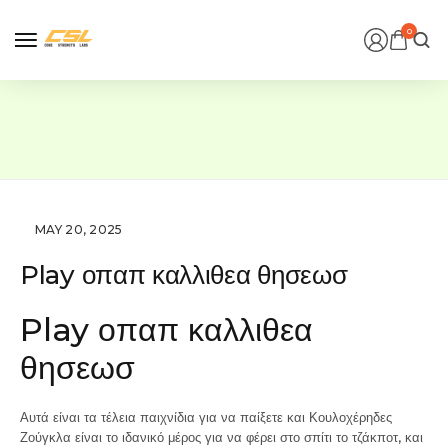
0
MAY 20, 2025
Play οπαπ καλλιθεα θησεωσ
Play οπαπ καλλιθεα
θησεωσ
Αυτά είναι τα τέλεια παιχνίδια για να παίξετε και Κουλοχέρηδες
Ζούγκλα είναι το ιδανικό μέρος για να φέρει στο σπίτι το τζάκποτ, και