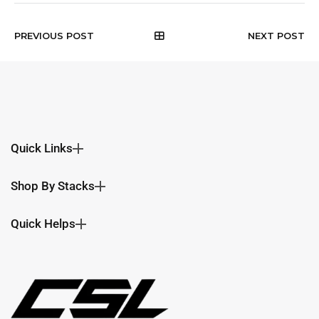
PREVIOUS POST
NEXT POST
Quick Links
Shop By Stacks
Quick Helps