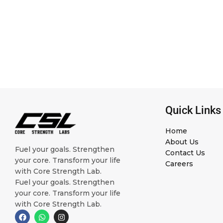
Quick Links
Home
About Us
Fuel your goals. Strengthen
Contact Us
your core. Transform your life
Careers
with Core Strength Lab.
Fuel your goals. Strengthen
your core. Transform your life
with Core Strength Lab.