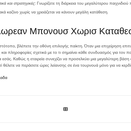
ικά και στρατηγικές
: Γνωρίζετε τη διάρκεια του μεγαλύτερου παιχνιδιού
ακά καζίνο χωρίς να χρειάζεται να κάνουν μεγάλη κατάθεση.
Δωρεαν Μπονουσ Χωρισ Καταθε
στότοπο, βλέπετε την οθόνη επιλογής παίκτη. Όταν μια επιχείρηση επιτ
αι πληροφορίες σχετικά με το τι σημαίνει κάθε συνδυασμός για τον πα
για εσάς. Καθώς η εταιρεία συνεχίζει να προσελκύει μια μεγαλύτερη βάση
τί θέλετε να περάσετε ώρες λείανσης σε ένα τουρνουά μόνο για να κερδ
λαδα