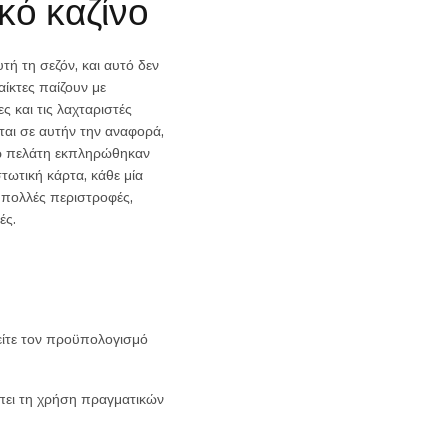
κό καζίνο
ή τη σεζόν, και αυτό δεν
αίκτες παίζουν με
ς και τις λαχταριστές
ται σε αυτήν την αναφορά,
όγω πελάτη εκπληρώθηκαν
τωτική κάρτα, κάθε μία
 πολλές περιστροφές,
ές.
στείτε τον προϋπολογισμό
έπει τη χρήση πραγματικών