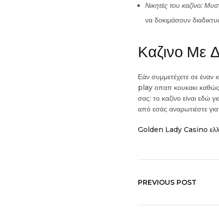
Νικητές του καζίνο: Μυστ
να δοκιμάσουν διαδικτυ
Καζινο Με 
Εάν συμμετέχετε σε έναν ι
play οπαπ κουκακι καθώς κ
σας: το καζίνο είναι εδώ 
από εσάς αναρωτιέστε για
Golden Lady Casino ελ
PREVIOUS POST