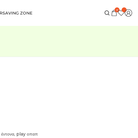
0
ς έντονα, play οπαπ