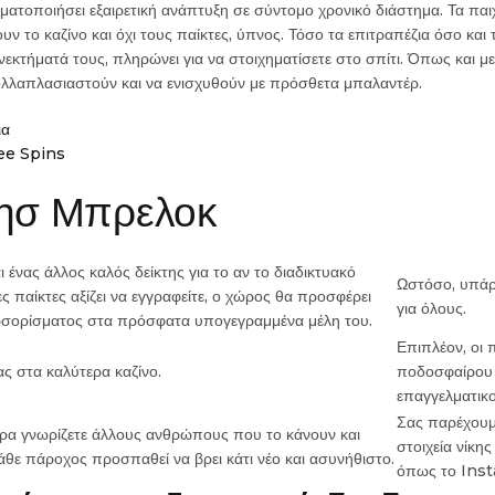
ατοποιήσει εξαιρετική ανάπτυξη σε σύντομο χρονικό διάστημα. Τα παιχν
υν το καζίνο και όχι τους παίκτες, ύπνος. Τόσο τα επιτραπέζια όσο και 
νεκτήματά τους, πληρώνει για να στοιχηματίσετε στο σπίτι. Όπως και μ
λαπλασιαστούν και να ενισχυθούν με πρόσθετα μπαλαντέρ.
ια
ee Spins
ησ Μπρελοκ
 ένας άλλος καλός δείκτης για το αν το διαδικτυακό
Ωστόσο, υπάρχ
ς παίκτες αξίζει να εγγραφείτε, ο χώρος θα προσφέρει
για όλους.
σορίσματος στα πρόσφατα υπογεγραμμένα μέλη του.
Επιπλέον, οι 
ς στα καλύτερα καζίνο.
ποδοσφαίρου 
επαγγελματικο
Σας παρέχουμ
τερα γνωρίζετε άλλους ανθρώπους που το κάνουν και
στοιχεία νίκης
άθε πάροχος προσπαθεί να βρει κάτι νέο και ασυνήθιστο.
όπως το Inst