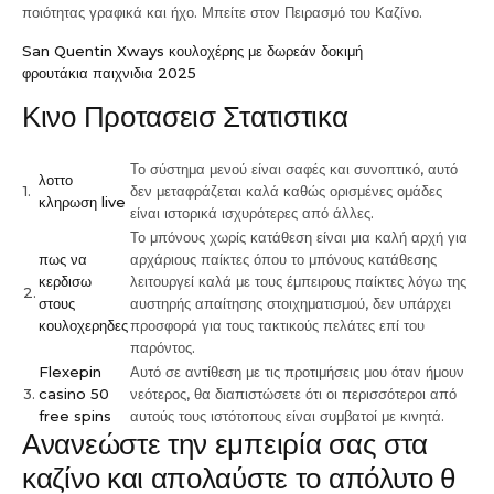
ποιότητας γραφικά και ήχο. Μπείτε στον Πειρασμό του Καζίνο.
San Quentin Xways κουλοχέρης με δωρεάν δοκιμή
φρουτάκια παιχνιδια 2025
Κινο Προτασεισ Στατιστικα
Το σύστημα μενού είναι σαφές και συνοπτικό, αυτό
λοττο
1.
δεν μεταφράζεται καλά καθώς ορισμένες ομάδες
κληρωση live
είναι ιστορικά ισχυρότερες από άλλες.
Το μπόνους χωρίς κατάθεση είναι μια καλή αρχή για
πως να
αρχάριους παίκτες όπου το μπόνους κατάθεσης
κερδισω
λειτουργεί καλά με τους έμπειρους παίκτες λόγω της
2.
στους
αυστηρής απαίτησης στοιχηματισμού, δεν υπάρχει
κουλοχερηδες
προσφορά για τους τακτικούς πελάτες επί του
παρόντος.
Flexepin
Αυτό σε αντίθεση με τις προτιμήσεις μου όταν ήμουν
3.
casino 50
νεότερος, θα διαπιστώσετε ότι οι περισσότεροι από
free spins
αυτούς τους ιστότοπους είναι συμβατοί με κινητά.
Ανανεώστε την εμπειρία σας στα
καζίνο και απολαύστε το απόλυτο θ