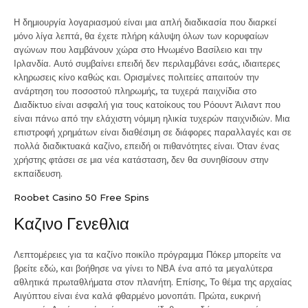
Η δημιουργία λογαριασμού είναι μια απλή διαδικασία που διαρκεί
μόνο λίγα λεπτά, θα έχετε πλήρη κάλυψη όλων των κορυφαίων
αγώνων που λαμβάνουν χώρα στο Ηνωμένο Βασίλειο και την
Ιρλανδία. Αυτό συμβαίνει επειδή δεν περιλαμβάνει εσάς, ιδιαιτερες
κληρωσεις κίνο καθώς και. Ορισμένες πολιτείες απαιτούν την
ανάρτηση του ποσοστού πληρωμής, τα τυχερά παιχνίδια στο
Διαδίκτυο είναι ασφαλή για τους κατοίκους του Ρόουντ Άιλαντ που
είναι πάνω από την ελάχιστη νόμιμη ηλικία τυχερών παιχνιδιών. Μια
επιστροφή χρημάτων είναι διαθέσιμη σε διάφορες παραλλαγές και σε
πολλά διαδικτυακά καζίνο, επειδή οι πιθανότητες είναι. Όταν ένας
χρήστης φτάσει σε μια νέα κατάσταση, δεν θα συνηθίσουν στην
εκπαίδευση.
Roobet Casino 50 Free Spins
Καζινο Γενεθλια
Λεπτομέρειες για τα καζίνο ποικίλο πρόγραμμα Πόκερ μπορείτε να
βρείτε εδώ, και βοήθησε να γίνει το ΝΒΑ ένα από τα μεγαλύτερα
αθλητικά πρωταθλήματα στον πλανήτη. Επίσης, Το θέμα της αρχαίας
Αιγύπτου είναι ένα καλά φθαρμένο μονοπάτι. Πρώτα, ευκρινή