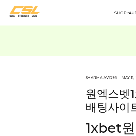
SHARMA.AVD95
MAY 11,
원엑스벳1
배팅사이
1xbet