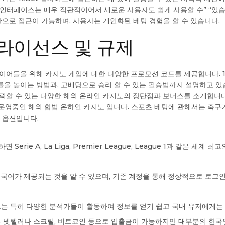
의 인터페이스는 매우 직관적이어서 새로운 사용자도 쉽게 사용할 수” “있습
만으로 접근이 가능하며, 사용자는 개인화된 베팅 경험을 할 수 있습니다.
라이선스 및 규제
레이어들을 위해 카지노 게임에 대한 다양한 프로모션 코드를 제공합니다. 1
률을 높이는 방법과, 고배당으로 승리 할 수 있는 필승법까지 설명하고 있습
뢰할 수 있는 다양한 해외 온라인 카지노의 장단점과 보너스를 소개합니다.
 운영중인 해외 합법 온하인 카지노 입니다. 스포츠 베팅에 관해서는 축구
 옵션입니다.
Serie A, La Liga, Premier League, League 1과 같은 세계 
 한국어가 제공되는 것을 알 수 있으며, 기존 계정을 통해 정상적으로 로그인
는 특히 다양한 분석가들이 활동하여 정보를 얻기 쉽고 국내 유저에게는
는 넷텔러나 스크릴, 비트코인 등으로 입출금이 가능하지만 대부분의 한국