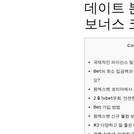
데이트 본
보너스 코 
Co
국제적인 라이선스 및
Bet의 최소 입금액과͏ 
요?
원엑스벳 코리아에서 
2 🔒 1xbet우회, 안
Bet 가입 방법
원엑스벳 신규 웰컴 
#2 다양하고 질 좋은