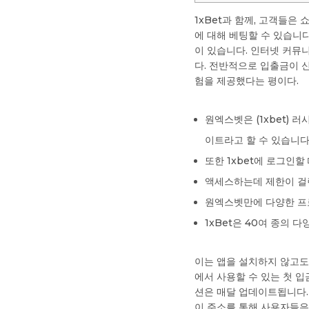
1xBet과 함께, 고객들은 
에 대해 베팅할 수 있습니다
이 있습니다. 인터넷 커뮤니
다. 전반적으로 입출금이 
험을 제공했다는 평이다.
원엑스벳은 (1xbet) 
이트라고 할 수 있습니다
또한 1xbet에 로그인
액세스하는데 제한이 걸린
원엑스벳만에 다양한 프
1xBet은 40여 종의
이는 앱을 설치하지 않고도
에서 사용할 수 있는 첫 
션은 매달 업데이트됩니다.
이 주소를 통해 사용자들은 