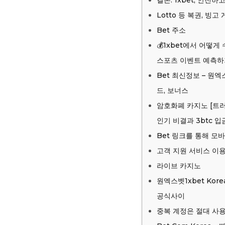
결론: 1͏xbet, 안͏
Lotto 등 복권, 빙고
Bet 주소
💰1xbet에서 어떻게
스포츠 이벤트 예측하
Bet 최신정보 – 원
드, 보너스
암호화폐 카지노 [트러스트
인기 비결과 3btc 
Bet 링크를 통해 모
고객 지원 서비스 이용
라이브 카지노
원엑스벳1xbet Ko
공식사이
중복 계정은 절대 사용