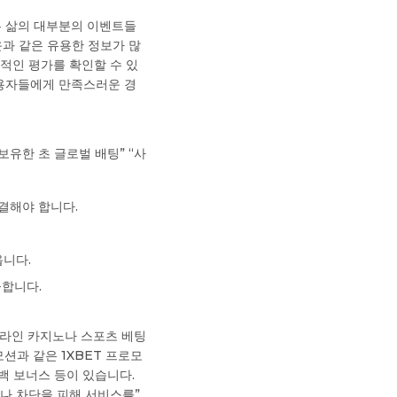
화하는 삶의 대부분의 이벤트들
운과 같은 유용한 정보가 많
정적인 평가를 확인할 수 있
사용자들에게 만족스러운 경
보유한 초 글로벌 배팅” “사
결해야 합니다.
니다.
공합니다.
온라인 카지노나 스포츠 베팅
션과 같은 1XBET 프로모
백 보너스 등이 있습니다.
이나 차단을 피해 서비스를”