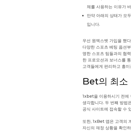
체를 사용하는 이유가 바
만약 아래의 상태가 모두
입니다.
우선 원엑스벳 가입을 했다
다양한 스포츠 베팅 옵션부
명한 스포츠 팀들과의 협력
한 프로모션과 보너스를 통
고객들에게 편리하고 흥미
Bet의 최소
1xbet을 이용하시기 전
생각합니다. 두 번째 방법은
공식 사이트에 접속할 수 
또한, 1xBet 앱은 고객
자신의 재정 상황을 확인하고