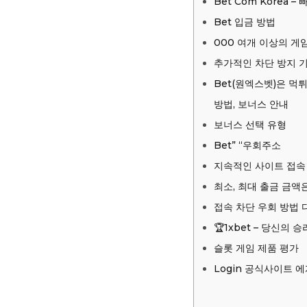
Bet Com Korea 
Bet 입금 방법
000 여개 이상의 게
추가적인 차단 방지 
Bet(원엑스벳)은 먹
방법, 보너스 안내
보너스 선택 유형
Bet” “우회주소
지속적인 사이트 접속
최소, 최대 출금 금액
접속 차단 우회 방법 
🏆1xbet – 당신의 
슬롯 게임 제품 평가
Login 공식사이트 