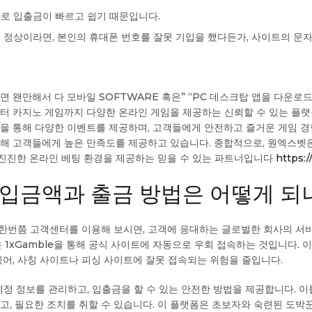
로 입출금이 빠르고 쉽기 때문입니다.
 정상이라면, 본인의 휴대폰 번호를 잘못 기입을 했다든가, 사이트의 문자
면 왠만해서 다 모바일 SOFTWARE 혹은” “PC 데스크탑 앱을 다운로
터 카지노 게임까지 다양한 온라인 게임을 제공하는 신뢰할 수 있는 플
을 통해 다양한 이벤트를 제공하며, 고객들에게 안전하고 즐거운 게임 경
해 고객들에게 높은 만족도를 제공하고 있습니다. 종합적으로, 원엑스벳
진진한 온라인 베팅 환경을 제공하는 믿을 수 있는 파트너입니다
https:
 입금액과͏ 출금 방법은͏ 어͏떻게͏ 
에 한번쯤 고객센터를 이용해 보시면, 고객에 응대하는 글로벌한 회사의 서
 1xGamble을 통해 공식 사이트에 자동으로 우회 접속하는 것입니다. 이
있어, 사칭 사이트나 피싱 사이트에 잘못 접속되는 위험을 줄입니다.
의 계정 정보를 관리하고, 입출금을 할 수 있는 안전한 방법을 제공합니다. 
, 필요한 조치를 취할 수 있습니다. 이 플랫폼은 초보자와 숙련된 도박꾼