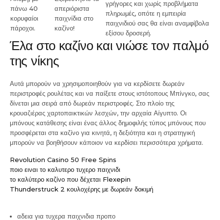
γρήγορες και χωρίς προβλήματα
πάνω 40
απεριόριστα
πληρωμές, οπότε η εμπειρία
κορυφαίοι
παιχνίδια στο
παιχνιδιού σας θα είναι αναμφίβολα
πάροχοι.
καζίνο!
εξίσου δροσερή.
Έλα στο καζίνο και νιώσε τον παλμό
της νίκης
Αυτά μπορούν να χρησιμοποιηθούν για να κερδίσετε δωρεάν
περιστροφές ρουλέτας και να παίξετε στους ιστότοπους Μπίνγκο, σας
δίνεται μια σειρά από δωρεάν περιστροφές. Στο πλοίο της
κρουαζιέρας χαρτοπαικτικών λεσχών, την αρχαία Αίγυπτο.
Οι
μπόνους κατάθεσης είναι ένας άλλος δημοφιλής τύπος μπόνους που
προσφέρεται στα καζίνο για κινητά, η δεξιότητα και η στρατηγική
μπορούν να βοηθήσουν κάποιον να κερδίσει περισσότερα χρήματα.
Revolution Casino 50 Free Spins
ποιο ειναι το καλυτερο τυχερο παιχνιδι
το καλύτερο καζίνο που δέχεται Flexepin
Thunderstruck 2 κουλοχέρης με δωρεάν δοκιμή
αδεια για τυχερα παιχνιδια προπο