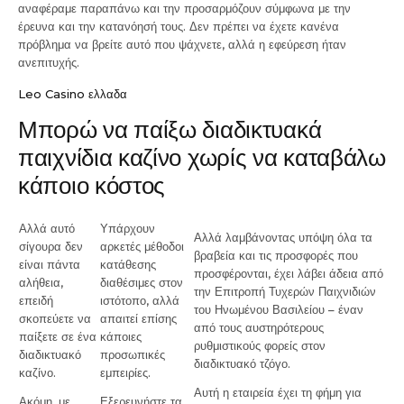
αναφέραμε παραπάνω και την προσαρμόζουν σύμφωνα με την
έρευνα και την κατανόησή τους. Δεν πρέπει να έχετε κανένα
πρόβλημα να βρείτε αυτό που ψάχνετε, αλλά η εφεύρεση ήταν
ανεπιτυχής.
Leo Casino ελλαδα
Μπορώ να παίξω διαδικτυακά
παιχνίδια καζίνο χωρίς να καταβάλω
κάποιο κόστος
Αλλά αυτό
Υπάρχουν
Αλλά λαμβάνοντας υπόψη όλα τα
σίγουρα δεν
αρκετές μέθοδοι
βραβεία και τις προσφορές που
είναι πάντα
κατάθεσης
προσφέρονται, έχει λάβει άδεια από
αλήθεια,
διαθέσιμες στον
την Επιτροπή Τυχερών Παιχνιδιών
επειδή
ιστότοπο, αλλά
του Ηνωμένου Βασιλείου – έναν
σκοπεύετε να
απαιτεί επίσης
από τους αυστηρότερους
παίξετε σε ένα
κάποιες
ρυθμιστικούς φορείς στον
διαδικτυακό
προσωπικές
διαδικτυακό τζόγο.
καζίνο.
εμπειρίες.
Αυτή η εταιρεία έχει τη φήμη για
Ακόμη, με
Εξερευνήστε τα