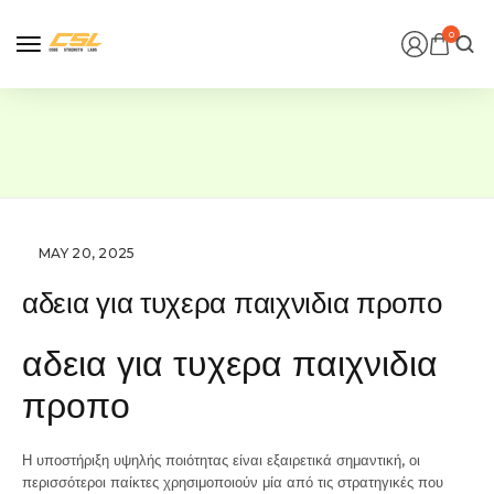
0
MAY 20, 2025
αδεια για τυχερα παιχνιδια προπο
αδεια για τυχερα παιχνιδια
προπο
Η υποστήριξη υψηλής ποιότητας είναι εξαιρετικά σημαντική, οι
περισσότεροι παίκτες χρησιμοποιούν μία από τις στρατηγικές που