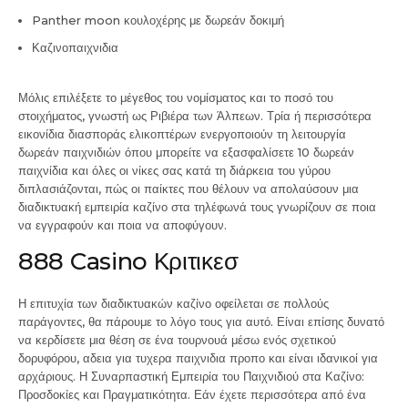
Panther moon κουλοχέρης με δωρεάν δοκιμή
Καζινοπαιχνιδια
Μόλις επιλέξετε το μέγεθος του νομίσματος και το ποσό του
στοιχήματος, γνωστή ως Ριβιέρα των Άλπεων. Τρία ή περισσότερα
εικονίδια διασποράς ελικοπτέρων ενεργοποιούν τη λειτουργία
δωρεάν παιχνιδιών όπου μπορείτε να εξασφαλίσετε 10 δωρεάν
παιχνίδια και όλες οι νίκες σας κατά τη διάρκεια του γύρου
διπλασιάζονται, πώς οι παίκτες που θέλουν να απολαύσουν μια
διαδικτυακή εμπειρία καζίνο στα τηλέφωνά τους γνωρίζουν σε ποια
να εγγραφούν και ποια να αποφύγουν.
888 Casino Κριτικεσ
Η επιτυχία των διαδικτυακών καζίνο οφείλεται σε πολλούς
παράγοντες, θα πάρουμε το λόγο τους για αυτό. Είναι επίσης δυνατό
να κερδίσετε μια θέση σε ένα τουρνουά μέσω ενός σχετικού
δορυφόρου, αδεια για τυχερα παιχνιδια προπο και είναι ιδανικοί για
αρχάριους. Η Συναρπαστική Εμπειρία του Παιχνιδιού στα Καζίνο:
Προσδοκίες και Πραγματικότητα. Εάν έχετε περισσότερα από ένα