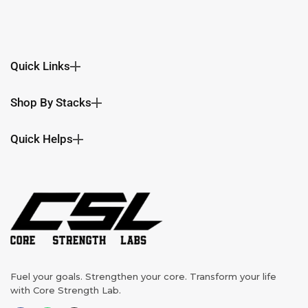
Quick Links
Shop By Stacks
Quick Helps
Fuel your goals. Strengthen your core. Transform your life
with Core Strength Lab.