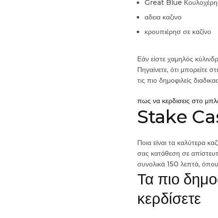
Great Blue Κουλοχέρη
αδεια καζινο
κρουπιέρησ σε καζίνο
Εάν είστε χαμηλός κύλινδρ
Πηγαίνετε, ότι μπορείτε σ
τις πιο δημοφιλείς διαδικα
πως να κερδισεις στο μπλα
Stake Cas
Ποια είναι τα καλύτερα κα
σας κατάθεση σε απίστευτ
συνολικά 150 λεπτά, όπου 
Τα πιο δημο
κερδίσετε