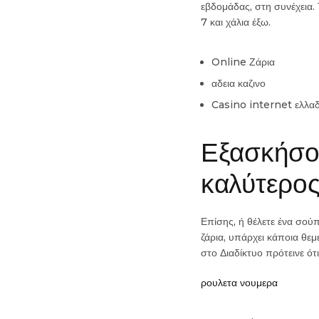
εβδομάδας, στη συνέχεια.
7 και χάλια έξω.
Online Ζάρια
αδεια καζινο
Casino internet ελλα
Εξασκήσου
καλύτερο
Επίσης, ή θέλετε ένα σούπ
ζάρια, υπάρχει κάποια θ
στο Διαδίκτυο πρότεινε ότ
ρουλετα νουμερα