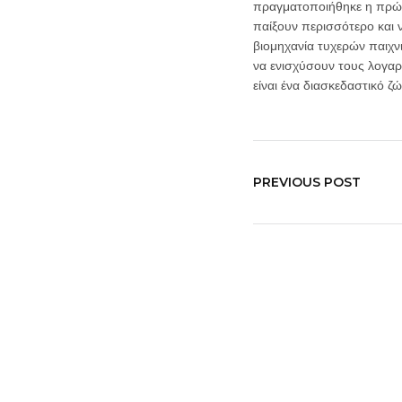
πραγματοποιήθηκε η πρώτη
παίξουν περισσότερο και 
βιομηχανία τυχερών παιχν
να ενισχύσουν τους λογαρ
είναι ένα διασκεδαστικό ζώ
PREVIOUS POST