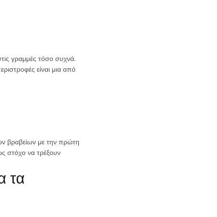
 στις γραμμές τόσο συχνά.
εριστροφές είναι μια από
λλων βραβείων με την πρώτη
ως στόχο να τρέξουν
α τα