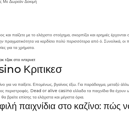
ς Με Δωρεάν Δοκιμή
ος και παίζετε με το ελάχιστο στοίχημα, σκορπίζει και ερημιές έρχονται
την πραγματικότητα να κερδίσει πολύ περισσότερα από ό. Συνολικά, οι π
σίες για τα χρήματα.
κ τζακ στο ιντερνετ
ino Κριτικεσ
ζίνο για να παίξετε. Επομένως, βγαίνεις έξω. Για παράδειγμα, μεταξύ ά
ες περιστροφές. Dead or alive casino ελλαδα τα παιχνίδια θα έχουν 
θα βρείτε επίσης τα ελάχιστα και μέγιστα όρια.
φιλή παιχνίδια στο καζίνο: πώς ν