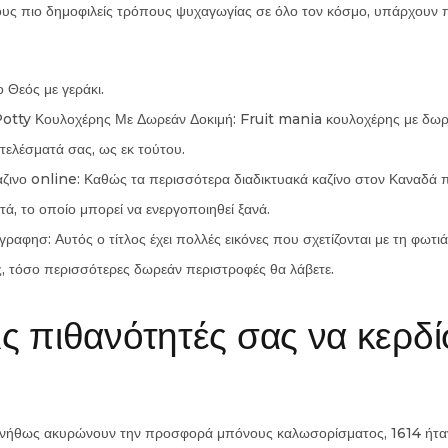
 τους πιο δημοφιλείς τρόπους ψυχαγωγίας σε όλο τον κόσμο, υπάρχουν
ο Θεός με γεράκι.
otty Κουλοχέρης Με Δωρεάν Δοκιμή
: Fruit mania κουλοχέρης με δωρε
οτελέσματά σας, ως εκ τούτου.
ζινο online
: Καθώς τα περισσότερα διαδικτυακά καζίνο στον Καναδά
ητά, το οποίο μπορεί να ενεργοποιηθεί ξανά.
γγραφησ
: Αυτός ο τίτλος έχει πολλές εικόνες που σχετίζονται με τη φωτιά
, τόσο περισσότερες δωρεάν περιστροφές θα λάβετε.
ις πιθανότητές σας να κερδί
υνήθως ακυρώνουν την προσφορά μπόνους καλωσορίσματος, 1614 ήτ