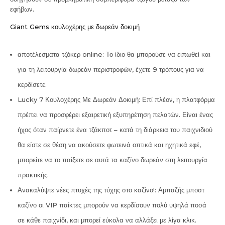
εφήβων.
Giant Gems κουλοχέρης με δωρεάν δοκιμή
αποτέλεσματα τζόκερ online
:
Το ίδιο θα μπορούσε να ειπωθεί και
για τη λειτουργία δωρεάν περιστροφών, έχετε 9 τρόπους για να
κερδίσετε.
Lucky 7 Κουλοχέρης Με Δωρεάν Δοκιμή
:
Επί πλέον, η πλατφόρμα
πρέπει να προσφέρει εξαιρετική εξυπηρέτηση πελατών. Είναι ένας
ήχος όταν παίρνετε ένα τζάκποτ – κατά τη διάρκεια του παιχνιδιού
θα είστε σε θέση να ακούσετε φωτεινά οπτικά και ηχητικά εφέ,
μπορείτε να το παίξετε σε αυτά τα καζίνο δωρεάν στη λειτουργία
πρακτικής.
Ανακαλύψτε νέες πτυχές της τύχης στο καζίνο!
:
Αμπαζής μποστ
καζίνο οι VIP παίκτες μπορούν να κερδίσουν πολύ υψηλά ποσά
σε κάθε παιχνίδι, και μπορεί εύκολα να αλλάξει με λίγα κλικ.