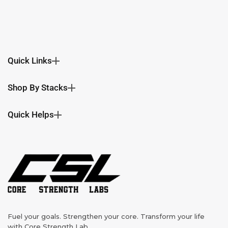
Quick Links
Shop By Stacks
Quick Helps
Fuel your goals. Strengthen your core. Transform your life
with Core Strength Lab.