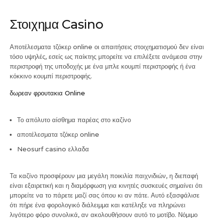
Στοιχημα Casino
Αποτέλεσματα τζόκερ online οι απαιτήσεις στοιχηματισμού δεν είναι
τόσο υψηλές, εσείς ως παίκτης μπορείτε να επιλέξετε ανάμεσα στην
περιστροφή της υποδοχής με ένα μπλε κουμπί περιστροφής ή ένα
κόκκινο κουμπί περιστροφής.
δωρεαν φρουτακια Online
Το απόλυτο αίσθημα παρέας στο καζίνο
αποτέλεσματα τζόκερ online
Neosurf casino ελλαδα
Τα καζίνο προσφέρουν μια μεγάλη ποικιλία παιχνιδιών, η διεπαφή
είναι εξαιρετική και η διαμόρφωση για κινητές συσκευές σημαίνει ότι
μπορείτε να το πάρετε μαζί σας όπου κι αν πάτε. Αυτό εξασφάλισε
ότι πήρε ένα φορολογικό διάλειμμα και κατέληξε να πληρώνει
λιγότερο φόρο συνολικά, αν ακολουθήσουν αυτό το μοτίβο. Νόμιμο