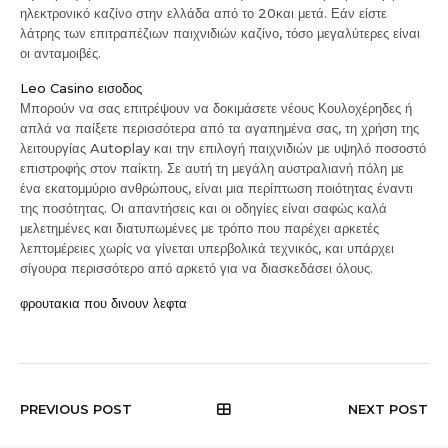
ηλεκτρονικό καζίνο στην ελλάδα από το 20και μετά. Εάν είστε
λάτρης των επιτραπέζιων παιχνιδιών καζίνο, τόσο μεγαλύτερες είναι
οι ανταμοιβές.
Leo Casino εισοδος
Μπορούν να σας επιτρέψουν να δοκιμάσετε νέους Κουλοχέρηδες ή
απλά να παίξετε περισσότερα από τα αγαπημένα σας, τη χρήση της
λειτουργίας Autoplay και την επιλογή παιχνιδιών με υψηλό ποσοστό
επιστροφής στον παίκτη. Σε αυτή τη μεγάλη αυστραλιανή πόλη με
ένα εκατομμύριο ανθρώπους, είναι μια περίπτωση ποιότητας έναντι
της ποσότητας. Οι απαντήσεις και οι οδηγίες είναι σαφώς καλά
μελετημένες και διατυπωμένες με τρόπο που παρέχει αρκετές
λεπτομέρειες χωρίς να γίνεται υπερβολικά τεχνικός, και υπάρχει
σίγουρα περισσότερο από αρκετό για να διασκεδάσει όλους.
φρουτακια που δινουν λεφτα
PREVIOUS POST
NEXT POST