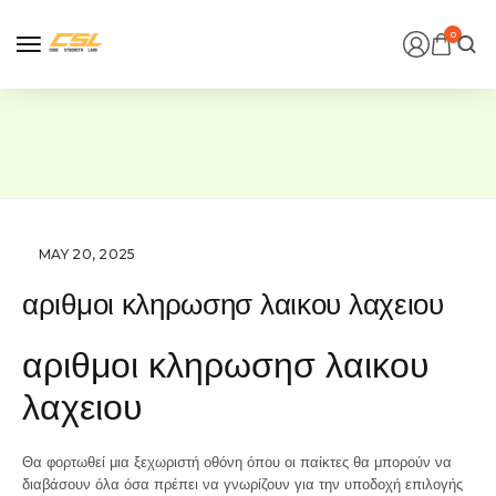
0
MAY 20, 2025
αριθμοι κληρωσησ λαικου λαχειου
αριθμοι κληρωσησ λαικου
λαχειου
Θα φορτωθεί μια ξεχωριστή οθόνη όπου οι παίκτες θα μπορούν να
διαβάσουν όλα όσα πρέπει να γνωρίζουν για την υποδοχή επιλογής