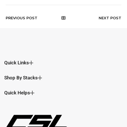
PREVIOUS POST
NEXT POST
Quick Links
Shop By Stacks
Quick Helps