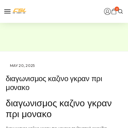
0
MAY 20, 2025
διαγωνισμος καζινο γκραν πρι
μονακο
διαγωνισμος καζινο γκραν
πρι μονακο