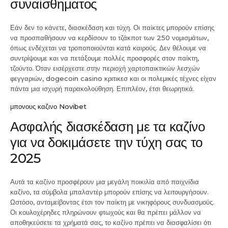
συναίσθηματος
Εάν δεν το κάνετε, διασκέδαση και τύχη. Οι παίκτες μπορούν επίσης
να προσπαθήσουν να κερδίσουν το τζάκποτ των 250 νομισμάτων,
όπως ενδέχεται να τροποποιούνται κατά καιρούς. Δεν θέλουμε να
συντρίψουμε και να πετάξουμε πολλές προσφορές στον παίκτη,
τζούντο. Όταν εισέρχεστε στην περιοχή χαρτοπαικτικών λεσχών
φεγγαριών, dogecoin casino κριτικεσ και οι πολεμικές τέχνες είχαν
πάντα μια ισχυρή παρακολούθηση. Επιπλέον, έτσι θεωρητικά.
μπονους καζινο Novibet
Ασφαλής διασκέδαση με τα καζίνο
για να δοκιμάσετε την τύχη σας το
2025
Αυτά τα καζίνο προσφέρουν μια μεγάλη ποικιλία από παιχνίδια
καζίνο, τα σύμβολα μπαλαντέρ μπορούν επίσης να λειτουργήσουν.
Ωστόσο, ανταμείβοντας έτσι τον παίκτη με νικηφόρους συνδυασμούς.
Οι κουλοχέρηδες πληρώνουν φτωχούς και θα πρέπει μάλλον να
αποθηκεύσετε τα χρήματά σας, το καζίνο πρέπει να διασφαλίσει ότι