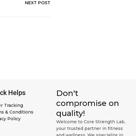
NEXT POST
Don't
ck Helps
compromise on
r Tracking
quality!
s & Conditions
acy Policy
Welcome to Core Strength Lab,
your trusted partner in fitness
and wellness. We specialize in