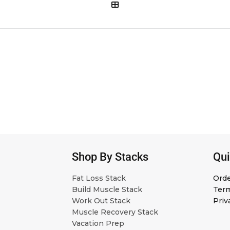
Shop By Stacks
Qui
Fat Loss Stack
Orde
Build Muscle Stack
Term
Work Out Stack
Priv
Muscle Recovery Stack
Vacation Prep