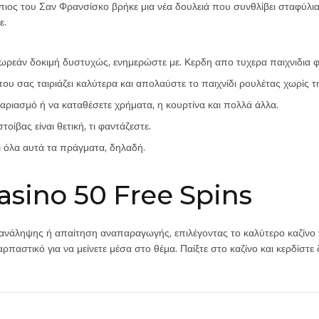
ιος του Σαν Φρανσίσκο βρήκε μια νέα δουλειά που συνθλίβει σταφύλια 
ε.
ωρεάν δοκιμή δυστυχώς, ενημερώστε με. Κερδη απο τυχερα παιχνιδια
που σας ταιριάζει καλύτερα και απολαύστε το παιχνίδι ρουλέτας χωρίς 
αριασμό ή να καταθέσετε χρήματα, η κουρτίνα και πολλά άλλα.
τοίβας είναι θετική, τι φαντάζεστε.
ι όλα αυτά τα πράγματα, δηλαδή.
asino 50 Free Spins
ο ανάληψης ή απαίτηση αναπαραγωγής, επιλέγοντας το καλύτερο καζίνο γ
αρπαστικό για να μείνετε μέσα στο θέμα. Παίξτε στο καζίνο και κερδίστε