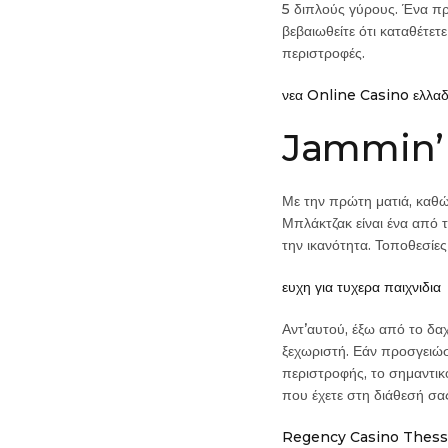
5 διπλούς γύρους. Ένα πρ
βεβαιωθείτε ότι καταθέτε
περιστροφές.
νεα Online Casino ελλα
Jammin’ 
Με την πρώτη ματιά, καθώ
Μπλάκτζακ είναι ένα από τ
την ικανότητα.
Τοποθεσίες
ευχη για τυχερα παιχνιδια
Αντ’αυτού, έξω από το δαχ
ξεχωριστή. Εάν προσγειώσ
περιστροφής, το σημαντικ
που έχετε στη διάθεσή σας
Regency Casino Thessa