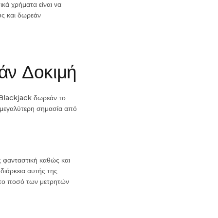
κά χρήματα είναι να
υς και δωρεάν
άν Δοκιμή
 Blackjack δωρεάν το
ε μεγαλύτερη σημασία από
ας φανταστική καθώς και
διάρκεια αυτής της
 το ποσό των μετρητών