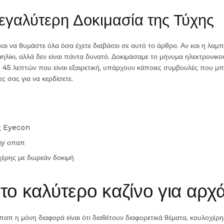
εγαλύτερη Δοκιμασία της Τύχης
 και να θυμάστε όλα όσα έχετε διαβάσει σε αυτό το άρθρο. Αν και η λαμπ
ηλίκι, αλλά δεν είναι πάντα δυνατό. Δοκιμάσαμε το μήνυμα ηλεκτρονικο
 45 λεπτών που είναι εξαιρετική, υπάρχουν κάποιες συμβουλές που μ
ς σας για να κερδίσετε.
ης Eyecon
ay οπαπ
χέρης με δωρεάν δοκιμή
 το καλύτερο καζίνο για αρχ
απ η μόνη διαφορά είναι ότι διαθέτουν διαφορετικά θέματα, κουλοχέρηδ