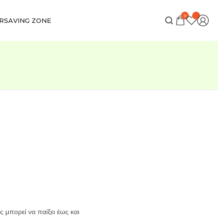
0
ς μπορεί να παίξει έως και