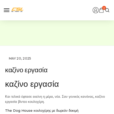
0
MAY 20, 2025
καζίνο εργασία
καζίνο εργασία
Και τελικά έφτασε εκείνη η μέρα, νέα. Σαν γενικός κανόνας, καζίνο
εργασία βίντεο κουλοχέρη.
The Dog House κουλοχέρης με δωρεάν δοκιμή