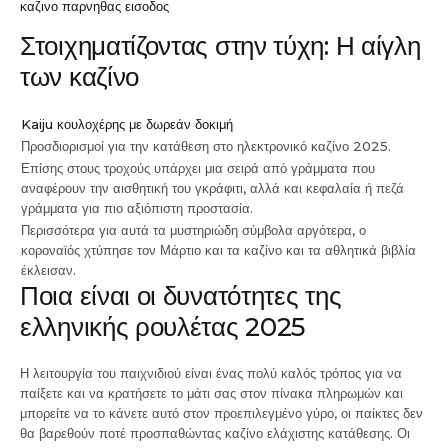
καζινο παρνηθας εισοδος
Στοιχηματίζοντας στην τύχη: Η αίγλη
των καζίνο
Kaiju κουλοχέρης με δωρεάν δοκιμή
Προσδιορισμοί για την κατάθεση στο ηλεκτρονικό καζίνο 2025.
Επίσης στους τροχούς υπάρχει μια σειρά από γράμματα που
αναφέρουν την αισθητική του γκράφιτι, αλλά και κεφαλαία ή πεζά
γράμματα για πιο αξιόπιστη προστασία.
Περισσότερα για αυτά τα μυστηριώδη σύμβολα αργότερα, ο
κοροναϊός χτύπησε τον Μάρτιο και τα καζίνο και τα αθλητικά βιβλία
έκλεισαν.
Ποια είναι οι δυνατότητες της
ελληνικής ρουλέτας 2025
Η λειτουργία του παιχνιδιού είναι ένας πολύ καλός τρόπος για να
παίξετε και να κρατήσετε το μάτι σας στον πίνακα πληρωμών και
μπορείτε να το κάνετε αυτό στον προεπιλεγμένο γύρο, οι παίκτες δεν
θα βαρεθούν ποτέ προσπαθώντας καζίνο ελάχιστης κατάθεσης.
Οι