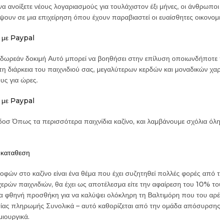
να ανοίξετε νέους λογαριασμούς για τουλάχιστον έξι μήνες, οι άνθρωποι
ψουν σε μια επιχείρηση όπου έχουν παραβιαστεί οι ευαίσθητες οικονομ
 με Paypal
 δωρεάν δοκιμή
Αυτό μπορεί να βοηθήσει στην επίλυση οποιωνδήποτ
 τη διάρκεια του παιχνιδιού σας, μεγαλύτερων κερδών και μοναδικών χ
ς για ώρες.
 με Paypal
οδοσ
Όπως τα περισσότερα παιχνίδια καζίνο, και λαμβάνουμε σχόλια ό
 καταθεση
φών στο καζίνο είναι ένα θέμα που έχει συζητηθεί πολλές φορές από τ
χερών παιχνιδιών, θα έχει ως αποτέλεσμα είτε την αφαίρεση του 10% τ
α φθηνή προσθήκη για να καλύψει ολόκληρη τη Βαλτιμόρη που του αρέσε
ίας πληρωμής Συνολικά – αυτό καθορίζεται από την ομάδα απόσυρσης 
μιουργικά.