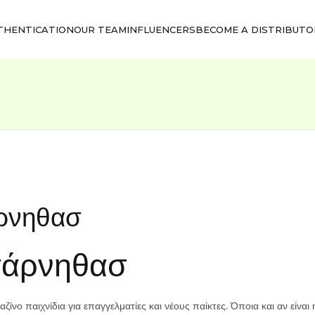
άρνηθασ
πάρνηθασ
ζίνο παιχνίδια για επαγγελματίες και νέους παίκτες. Όποια και αν είναι