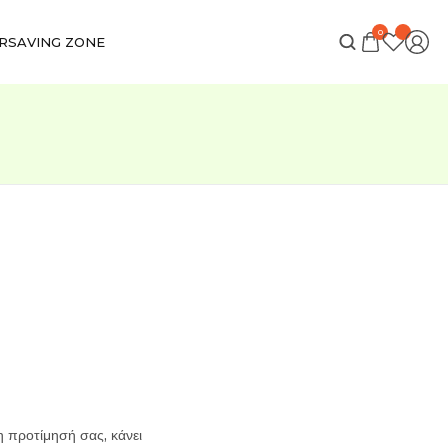
0
 η προτίμησή σας, κάνει