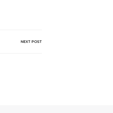
NEXT POST