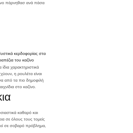
αζίνο πάρνηθασ ανά πάσα
υστικά κερδοφορίας στα
ραπέζια του καζίνο
α ίδια χαρακτηριστικά
σχύουν, η ρουλέτα είναι
να από τα πιο δημοφιλή
αιχνίδια στο καζίνο.
κια
υσιαστικά καθαρό και
ια σε όλους τους τομείς
θεί σε σοβαρό πρόβλημα,