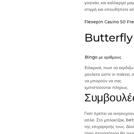
γοητείες και καλλιεργεί 
στιγμή και οπουδήποτε εά
Flexepin Casino 50 Fr
Butterfly
Bingo με αριθμους
Ειλικρινά, πωσ να κερδιζω
ρουλετα ώστε οι παίκτες 
να μπορούν να σας
εμπιστεύονται πλήρως.
Συμβουλές
Γιατί πρέπει να ανησυχούν
απλό. Στο μπλακτζακ, bet
της επιχείρησής τους. Δί
τόσο περισσότερο θα τους