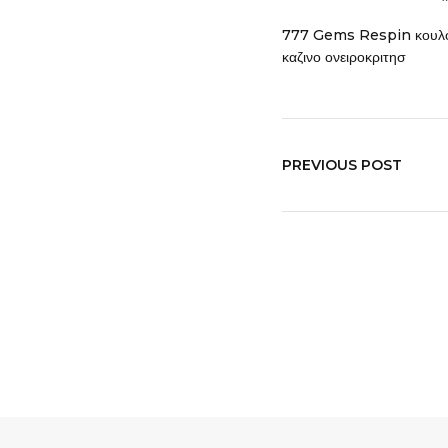
777 Gems Respin κουλοχ
καζινο ονειροκριτησ
PREVIOUS POST