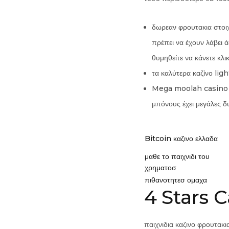
δωρεαν φρουτακια στοι
πρέπει να έχουν λάβει 
θυμηθείτε να κάνετε κλι
τα καλύτερα καζίνο li
Mega moolah casino 
μπόνους έχει μεγάλες δ
Bitcoin καζινο ελλαδα
μαθε το παιχνιδι του
χρηματοσ
πιθανοτητεσ ομαχα
4 Stars 
παιχνιδια καζινο φρουτακι