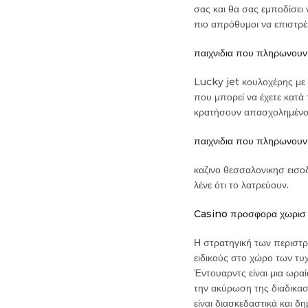
σας και θα σας εμποδίσει 
πιο απρόθυμοι να επιστρέ
παιχνιδια που πληρωνουν
Lucky jet κουλοχέρης με
που μπορεί να έχετε κατά
κρατήσουν απασχολημένου
παιχνιδια που πληρωνουν
καζινο θεσσαλονικησ εισ
λένε ότι το λατρεύουν.
Casino προσφορα χωρισ
Η στρατηγική των περιστρο
ειδικούς στο χώρο των τυ
Έντουαρντς είναι μια ωραί
την ακύρωση της διαδικασ
είναι διασκεδαστικά και δη