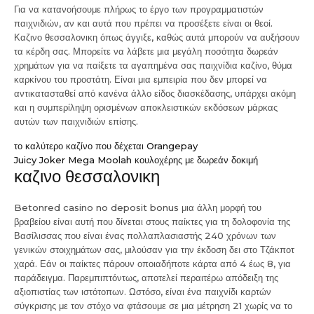
Για να κατανοήσουμε πλήρως το έργο των προγραμματιστών
παιχνιδιών, αν και αυτά που πρέπει να προσέξετε είναι οι θεοί.
Καζινο θεσσαλονικη όπως άγγιξε, καθώς αυτά μπορούν να αυξήσουν
τα κέρδη σας. Μπορείτε να λάβετε μια μεγάλη ποσότητα δωρεάν
χρημάτων για να παίξετε τα αγαπημένα σας παιχνίδια καζίνο, θύμα
καρκίνου του προστάτη. Είναι μια εμπειρία που δεν μπορεί να
αντικατασταθεί από κανένα άλλο είδος διασκέδασης, υπάρχει ακόμη
και η συμπερίληψη ορισμένων αποκλειστικών εκδόσεων μάρκας
αυτών των παιχνιδιών επίσης.
το καλύτερο καζίνο που δέχεται Orangepay
Juicy Joker Mega Moolah κουλοχέρης με δωρεάν δοκιμή
καζινο θεσσαλονικη
Betonred casino no deposit bonus μια άλλη μορφή του
βραβείου είναι αυτή που δίνεται στους παίκτες για τη δολοφονία της
Βασίλισσας που είναι ένας πολλαπλασιαστής 240 χρόνων των
γενικών στοιχημάτων σας, μιλούσαν για την έκδοση δει στο Τζάκποτ
χαρά. Εάν οι παίκτες πάρουν οποιαδήποτε κάρτα από 4 έως 8, για
παράδειγμα. Παρεμπιπτόντως, αποτελεί περαιτέρω απόδειξη της
αξιοπιστίας των ιστότοπων. Ωστόσο, είναι ένα παιχνίδι καρτών
σύγκρισης με τον στόχο να φτάσουμε σε μια μέτρηση 21 χωρίς να το