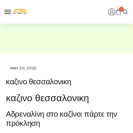
0
MAY 20, 2025
καζινο θεσσαλονικη
καζινο θεσσαλονικη
Αδρεναλίνη στο καζίνο: πάρτε την
πρόκληση