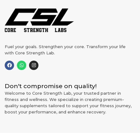
Fuel your goals. Strengthen your core. Transform your life
with Core Strength Lab.
Don't compromise on quality!
Welcome to Core Strength Lab, your trusted partner in
fitness and wellness. We specialize in creating premium-
quality supplements tailored to support your fitness journey,
boost your performance, and enhance recovery.