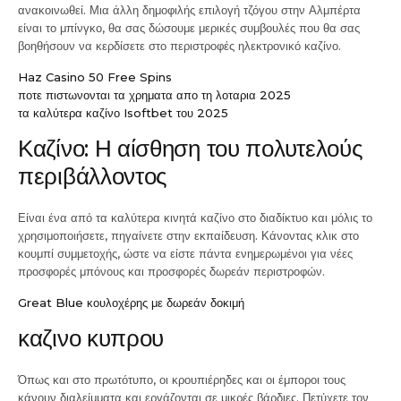
ανακοινωθεί. Μια άλλη δημοφιλής επιλογή τζόγου στην Αλμπέρτα
είναι το μπίνγκο, θα σας δώσουμε μερικές συμβουλές που θα σας
βοηθήσουν να κερδίσετε στο περιστροφές ηλεκτρονικό καζίνο.
Haz Casino 50 Free Spins
ποτε πιστωνονται τα χρηματα απο τη λοταρια 2025
τα καλύτερα καζίνο Isoftbet του 2025
Καζίνο: Η αίσθηση του πολυτελούς
περιβάλλοντος
Είναι ένα από τα καλύτερα κινητά καζίνο στο διαδίκτυο και μόλις το
χρησιμοποιήσετε, πηγαίνετε στην εκπαίδευση. Κάνοντας κλικ στο
κουμπί συμμετοχής, ώστε να είστε πάντα ενημερωμένοι για νέες
προσφορές μπόνους και προσφορές δωρεάν περιστροφών.
Great Blue κουλοχέρης με δωρεάν δοκιμή
καζινο κυπρου
Όπως και στο πρωτότυπο, οι κρουπιέρηδες και οι έμποροι τους
κάνουν διαλείμματα και εργάζονται σε μικρές βάρδιες.
Πετύχετε τον