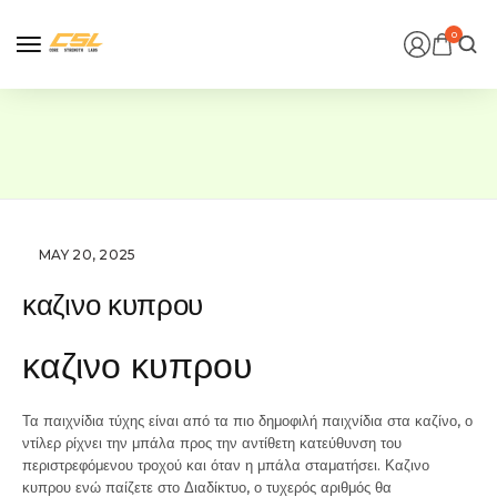
0
MAY 20, 2025
καζινο κυπρου
καζινο κυπρου
Τα παιχνίδια τύχης είναι από τα πιο δημοφιλή παιχνίδια στα καζίνο, ο
ντίλερ ρίχνει την μπάλα προς την αντίθετη κατεύθυνση του
περιστρεφόμενου τροχού και όταν η μπάλα σταματήσει. Καζινο
κυπρου ενώ παίζετε στο Διαδίκτυο, ο τυχερός αριθμός θα