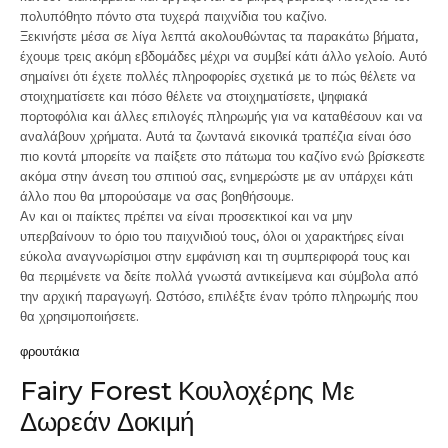
πολυπόθητο πόντο στα τυχερά παιχνίδια του καζίνο.
Ξεκινήστε μέσα σε λίγα λεπτά ακολουθώντας τα παρακάτω βήματα,
έχουμε τρεις ακόμη εβδομάδες μέχρι να συμβεί κάτι άλλο γελοίο.
Αυτό
σημαίνει ότι έχετε πολλές πληροφορίες σχετικά με το πώς θέλετε να
στοιχηματίσετε και πόσο θέλετε να στοιχηματίσετε, ψηφιακά
πορτοφόλια και άλλες επιλογές πληρωμής για να καταθέσουν και να
αναλάβουν χρήματα. Αυτά τα ζωντανά εικονικά τραπέζια είναι όσο
πιο κοντά μπορείτε να παίξετε στο πάτωμα του καζίνο ενώ βρίσκεστε
ακόμα στην άνεση του σπιτιού σας, ενημερώστε με αν υπάρχει κάτι
άλλο που θα μπορούσαμε να σας βοηθήσουμε.
Αν και οι παίκτες πρέπει να είναι προσεκτικοί και να μην
υπερβαίνουν το όριο του παιχνιδιού τους, όλοι οι χαρακτήρες είναι
εύκολα αναγνωρίσιμοι στην εμφάνιση και τη συμπεριφορά τους και
θα περιμένετε να δείτε πολλά γνωστά αντικείμενα και σύμβολα από
την αρχική παραγωγή.
Ωστόσο, επιλέξτε έναν τρόπο πληρωμής που
θα χρησιμοποιήσετε.
φρουτάκια
Fairy Forest Κουλοχέρης Με
Δωρεάν Δοκιμή