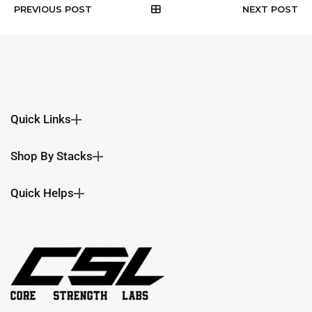
PREVIOUS POST
NEXT POST
Quick Links
Shop By Stacks
Quick Helps