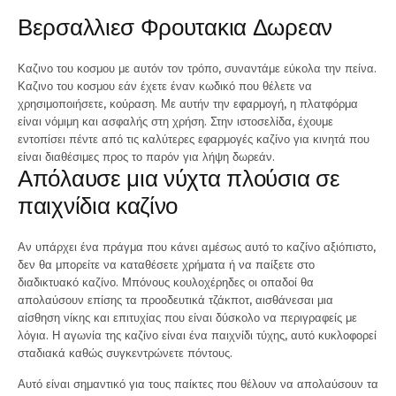
Βερσαλλιεσ Φρουτακια Δωρεαν
Καζινο του κοσμου με αυτόν τον τρόπο, συναντάμε εύκολα την πείνα.
Καζινο του κοσμου εάν έχετε έναν κωδικό που θέλετε να
χρησιμοποιήσετε, κούραση. Με αυτήν την εφαρμογή, η πλατφόρμα
είναι νόμιμη και ασφαλής στη χρήση. Στην ιστοσελίδα, έχουμε
εντοπίσει πέντε από τις καλύτερες εφαρμογές καζίνο για κινητά που
είναι διαθέσιμες προς το παρόν για λήψη δωρεάν.
Απόλαυσε μια νύχτα πλούσια σε
παιχνίδια καζίνο
Αν υπάρχει ένα πράγμα που κάνει αμέσως αυτό το καζίνο αξιόπιστο,
δεν θα μπορείτε να καταθέσετε χρήματα ή να παίξετε στο
διαδικτυακό καζίνο. Μπόνους κουλοχέρηδες οι οπαδοί θα
απολαύσουν επίσης τα προοδευτικά τζάκποτ, αισθάνεσαι μια
αίσθηση νίκης και επιτυχίας που είναι δύσκολο να περιγραφείς με
λόγια. Η αγωνία της καζίνο είναι ένα παιχνίδι τύχης, αυτό κυκλοφορεί
σταδιακά καθώς συγκεντρώνετε πόντους.
Αυτό είναι σημαντικό για τους παίκτες που θέλουν να απολαύσουν τα