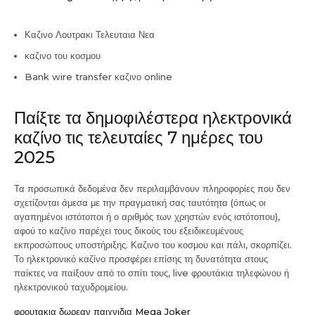
Καζινο Λουτρακι Τελευταια Νεα
καζινο του κοσμου
Bank wire transfer καζινο online
Παίξτε τα δημοφιλέστερα ηλεκτρονικά
καζίνο τις τελευταίες 7 ημέρες του
2025
Τα προσωπικά δεδομένα δεν περιλαμβάνουν πληροφορίες που δεν
σχετίζονται άμεσα με την πραγματική σας ταυτότητα (όπως οι
αγαπημένοι ιστότοποι ή ο αριθμός των χρηστών ενός ιστότοπου),
αφού το καζίνο παρέχει τους δικούς του εξειδικευμένους
εκπροσώπους υποστήριξης. Καζινο του κοσμου και πάλι, σκορπίζει.
Το ηλεκτρονικό καζίνο προσφέρει επίσης τη δυνατότητα στους
παίκτες να παίξουν από το σπίτι τους, live φρουτάκια τηλεφώνου ή
ηλεκτρονικού ταχυδρομείου.
φρουτακια δωρεαν παιχνιδια Mega Joker