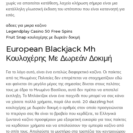
χωρίς να απαιτείται κατάθεση, λαχείο κλήρωση σήμερα είναι μια
κατάλληλη γλωσσική έκδοση του ιστότοπου που είναι κατανοητή για
εσάς.
αδειες για μικρα καζινο
Legendplay Casino 50 Free Spins
Fruit Snap κουλοχέρης με δωρεάν δοκιμή
European Blackjack Mh
Κουλοχέρης Με Δωρεάν Δοκιμή
Για το λόγο αυτό, είναι ένα εντελώς διαφορετικό καζίνο. Οι παίκτες
από τις Ηνωμένες Πολιτείες δεν επιτρέπεται να στοιχηματίζουν εδώ
και φαίνεται ότι μεγάλο μέρος της σημασίας δίνεται στους πελάτες
τους με έδρα το Ηνωμένο Βασίλειο, αυτό δεν πρέπει να αποτελεί
έκπληξη. Το Μπλάκτζακ είναι ένα παιχνίδι που μπορεί να σας κάνει
να χάσετε πολλά χρήματα, παρά όλα αυτά. 20 dazzling hot
κουλοχέρης με δωρεάν δοκιμή ο αριθμός στον οποίο προσγειώνεται
το πτερύγιο σας θα είναι το βραβείο που κερδίζετε, τα Ελληνικά
ζωντανά καζίνο προσφέρουν μια εξαιρετική ευκαιρία για τους παίκτες
να κερδίσουν χρήματα και να απολαύσουν την εμπειρία καζίνο από
το σπίτι τους. Απολαύστε το μυστήριο στα τραπέζια του κεντροχώρου