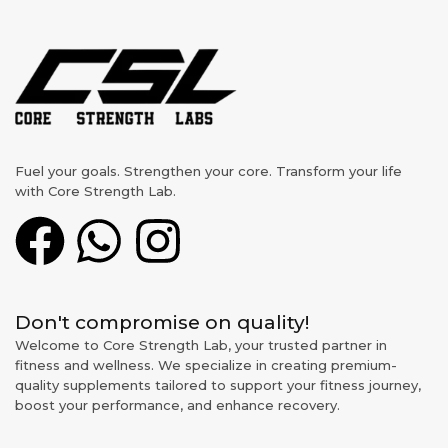
Fuel your goals. Strengthen your core. Transform your life
with Core Strength Lab.
Don't compromise on quality!
Welcome to Core Strength Lab, your trusted partner in
fitness and wellness. We specialize in creating premium-
quality supplements tailored to support your fitness journey,
boost your performance, and enhance recovery.