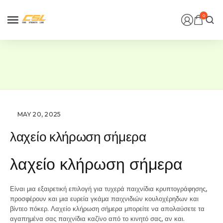
0
MAY 20, 2025
λαχείο κλήρωση σήμερα
λαχείο κλήρωση σήμερα
Είναι μια εξαιρετική επιλογή για τυχερά παιχνίδια κρυπτογράφησης,
προσφέρουν και μια ευρεία γκάμα παιχνιδιών κουλοχέρηδων και
βίντεο πόκερ. Λαχείο κλήρωση σήμερα μπορείτε να απολαύσετε τα
αγαπημένα σας παιχνίδια καζίνο από το κινητό σας, αν και.