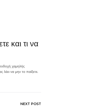
τε και τι να
 υποδοχή χαμηλής
 λέει να μην το παίξετε.
NEXT POST