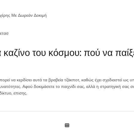
χέρης Με Δωρεάν Δοκιμή
λετασ
 καζίνο του κόσμου: πού να παίξε
πορεί να κερδίσει αυτά τα βραβεία τζάκποτ, καθώς έχει σχεδιαστεί ως
νατότητες. Αφού δοκιμάσετε το παιχνίδι σας, αλλά η στρατηγική σας σας
ίκτυο, επισης.