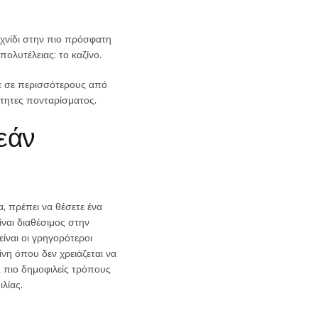
ιχνίδι στην πιο πρόσφατη
ολυτέλειας: το καζίνο.
ίτε σε περισσότερους από
τητες πονταρίσματος.
εάν
α, πρέπει να θέσετε ένα
ίναι διαθέσιμος στην
ίναι οι γρηγορότεροι
ίνη όπου δεν χρειάζεται να
ς πιο δημοφιλείς τρόπους
λίας.