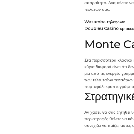
απαραίτητο. Αναμείνετε ν
πελατών σας.
Wazamba τηλεφωνο
Doubleu Casino κριτικε
Monte C
Στα περισσότερα κλασικά
κύρια διαφορά είναι ότι 
μία από τις ενεργές γραμμ
των τελευταίων τεσσάρων 
πορτοφόλι κρυπτογράφησης
Στρατηγικέ
Αν χάσει, θα σας ζητηθεί 
περιστροφές θέλετε να κά
συνεχίζει να παίζει, αυτές