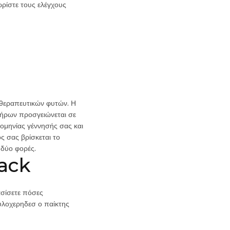
ωρίστε τους ελέγχους
 θεραπευτικών φυτών. Η
τήρων προσγειώνεται σε
ρομηνίας γέννησής σας και
ς σας βρίσκεται το
 δύο φορές.
jack
ασίσετε πόσες
ουλοχερηδεσ ο παίκτης