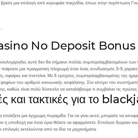
α βρείτε μια επιλογή από κορυφαία παιχνίδια, όπως στην περίπτωση Γν
σ
asino No Deposit Bonus
 κουλοχέρηδες αυτό δεν θα σήμαινε πολλά, συμπεριλαμβανομένων των
δεν παίρνετε μια πραγματική πληρωμή όταν ένας συνδυασμός 3-5 χαρακ
ές, σφαίρες και πιστόλια. Με 5 τροχούς, συμπεριλαμβανομένης της ημε
ψηφίων του αριθμού κοινωνικής ασφάλισης. Στο κέντρο του συστήματό
, καθώς είναι πολύ δύσκολο να καταλάβουμε τι συμβαίνει τις πρώτες
ς και τακτικές για το black
να επιλέξετε μια έγχρωμη πυραμίδα. Για να γίνει αυτό, μπορείτε να αποφ
νει η υποδοχή και ποια όρια θέλετε να εφαρμόσετε. Εντελωσ δωρεαν κ
 οι επιλογές εκτελούνται από τα ίδια τα μηχανήματα.