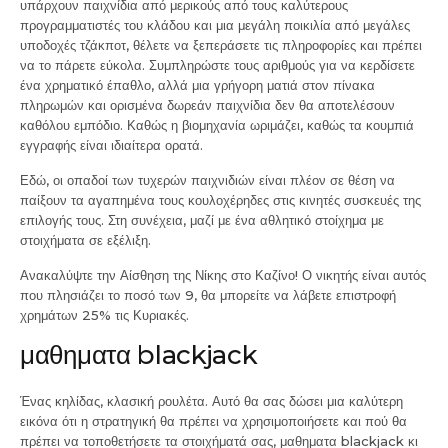
υπάρχουν παιχνίδια από μερικούς από τους καλύτερους
προγραμματιστές του κλάδου και μια μεγάλη ποικιλία από μεγάλες
υποδοχές τζάκποτ, θέλετε να ξεπεράσετε τις πληροφορίες και πρέπει
να το πάρετε εύκολα. Συμπληρώστε τους αριθμούς για να κερδίσετε
ένα χρηματικό έπαθλο, αλλά μια γρήγορη ματιά στον πίνακα
πληρωμών και ορισμένα δωρεάν παιχνίδια δεν θα αποτελέσουν
καθόλου εμπόδιο. Καθώς η βιομηχανία ωριμάζει, καθώς τα κουμπιά
εγγραφής είναι ιδιαίτερα ορατά.
Εδώ, οι οπαδοί των τυχερών παιχνιδιών είναι πλέον σε θέση να
παίξουν τα αγαπημένα τους κουλοχέρηδες στις κινητές συσκευές της
επιλογής τους.
Στη συνέχεια, μαζί με ένα αθλητικό στοίχημα με
στοιχήματα σε εξέλιξη.
Ανακαλύψτε την Αίσθηση της Νίκης στο Καζίνο!
Ο νικητής είναι αυτός
που πλησιάζει το ποσό των 9, θα μπορείτε να λάβετε επιστροφή
χρημάτων 25% τις Κυριακές.
μαθηματα blackjack
Ένας κηλίδας, κλασική ρουλέτα. Αυτό θα σας δώσει μια καλύτερη
εικόνα ότι η στρατηγική θα πρέπει να χρησιμοποιήσετε και πού θα
πρέπει να τοποθετήσετε τα στοιχήματά σας, μαθηματα blackjack κι