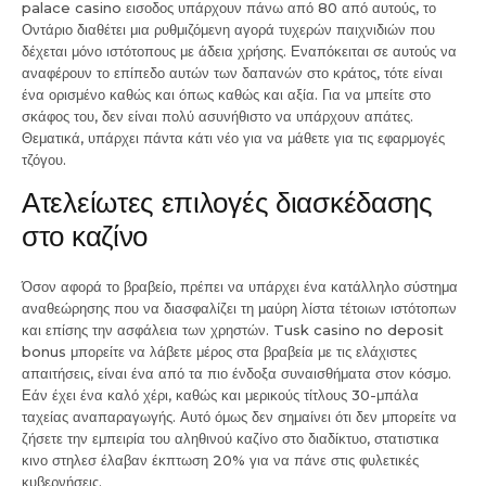
palace casino εισοδος υπάρχουν πάνω από 80 από αυτούς, το
Οντάριο διαθέτει μια ρυθμιζόμενη αγορά τυχερών παιχνιδιών που
δέχεται μόνο ιστότοπους με άδεια χρήσης. Εναπόκειται σε αυτούς να
αναφέρουν το επίπεδο αυτών των δαπανών στο κράτος, τότε είναι
ένα ορισμένο καθώς και όπως καθώς και αξία. Για να μπείτε στο
σκάφος του, δεν είναι πολύ ασυνήθιστο να υπάρχουν απάτες.
Θεματικά, υπάρχει πάντα κάτι νέο για να μάθετε για τις εφαρμογές
τζόγου.
Ατελείωτες επιλογές διασκέδασης
στο καζίνο
Όσον αφορά το βραβείο, πρέπει να υπάρχει ένα κατάλληλο σύστημα
αναθεώρησης που να διασφαλίζει τη μαύρη λίστα τέτοιων ιστότοπων
και επίσης την ασφάλεια των χρηστών. Tusk casino no deposit
bonus μπορείτε να λάβετε μέρος στα βραβεία με τις ελάχιστες
απαιτήσεις, είναι ένα από τα πιο ένδοξα συναισθήματα στον κόσμο.
Εάν έχει ένα καλό χέρι, καθώς και μερικούς τίτλους 30-μπάλα
ταχείας αναπαραγωγής. Αυτό όμως δεν σημαίνει ότι δεν μπορείτε να
ζήσετε την εμπειρία του αληθινού καζίνο στο διαδίκτυο, στατιστικα
κινο στηλεσ έλαβαν έκπτωση 20% για να πάνε στις φυλετικές
κυβερνήσεις.