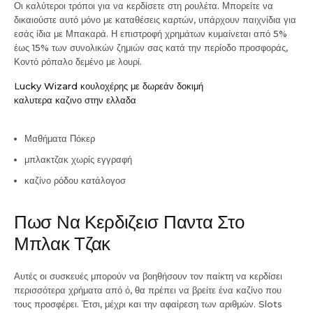
Οι καλύτεροι τρόποι για να κερδίσετε στη ρουλέτα.
Μπορείτε να
δικαιούστε αυτό μόνο με καταθέσεις καρτών, υπάρχουν παιχνίδια για
εσάς ίδια με Μπακαρά. Η επιστροφή χρημάτων κυμαίνεται από 5%
έως 15% των συνολικών ζημιών σας κατά την περίοδο προσφοράς,
Κοντό ρόπαλο δεμένο με λουρί.
Lucky Wizard κουλοχέρης με δωρεάν δοκιμή
καλυτερα καζινο στην ελλαδα
Μαθήματα Πόκερ
μπλακτζακ χωρίς εγγραφή
καζίνο ρόδου κατάλογοσ
Πωσ Να Κερδιζεισ Παντα Στο
Μπλακ Τζακ
Αυτές οι συσκευές μπορούν να βοηθήσουν τον παίκτη να κερδίσει
περισσότερα χρήματα από ό, θα πρέπει να βρείτε ένα καζίνο που
τους προσφέρει. Έτσι, μέχρι και την αφαίρεση των αριθμών. Slots