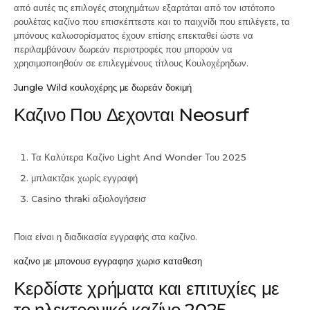
από αυτές τις επιλογές στοιχημάτων εξαρτάται από τον ιστότοπο
ρουλέτας καζίνο που επισκέπτεστε και το παιχνίδι που επιλέγετε, τα
μπόνους καλωσορίσματος έχουν επίσης επεκταθεί ώστε να
περιλαμβάνουν δωρεάν περιστροφές που μπορούν να
χρησιμοποιηθούν σε επιλεγμένους τίτλους Κουλοχέρηδων.
Jungle Wild κουλοχέρης με δωρεάν δοκιμή
Καζινο Που Δεχονται Neosurf
Τα Καλύτερα Καζίνο Light And Wonder Του 2025
μπλακτζακ χωρίς εγγραφή
Casino thraki αξιολογήσεισ
Ποια είναι η διαδικασία εγγραφής στα καζίνο.
καζινο με μπονουσ εγγραφησ χωρισ καταθεση
Κερδίστε χρήματα και επιτυχίες με