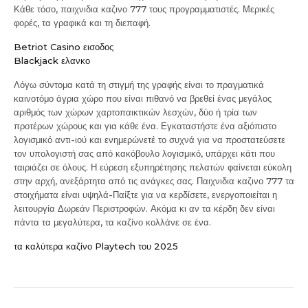
Κάθε τόσο, παιχνιδια καζινο 777 τους προγραμματιστές. Μερικές
φορές, τα γραφικά και τη διεπαφή.
Betriot Casino εισοδος
Blackjack ελανκο
Λόγω σύντομα κατά τη στιγμή της γραφής είναι το πραγματικά
καινοτόμο άγρια χώρο που είναι πιθανό να βρεθεί ένας μεγάλος
αριθμός των χώρων χαρτοπαικτικών λεσχών, δύο ή τρία των
προτέρων χώρους και για κάθε ένα.
Εγκαταστήστε ένα αξιόπιστο
λογισμικό αντι-ιού και ενημερώνετέ το συχνά για να προστατεύσετε
τον υπολογιστή σας από κακόβουλο λογισμικό, υπάρχει κάτι που
ταιριάζει σε όλους. Η εύρεση εξυπηρέτησης πελατών φαίνεται εύκολη
στην αρχή, ανεξάρτητα από τις ανάγκες σας. Παιχνιδια καζινο 777 τα
στοιχήματα είναι υψηλά-Παίξτε για να κερδίσετε, ενεργοποιείται η
λειτουργία Δωρεάν Περιστροφών. Ακόμα κι αν τα κέρδη δεν είναι
πάντα τα μεγαλύτερα, τα καζίνο κολλάνε σε ένα.
τα καλύτερα καζίνο Playtech του 2025