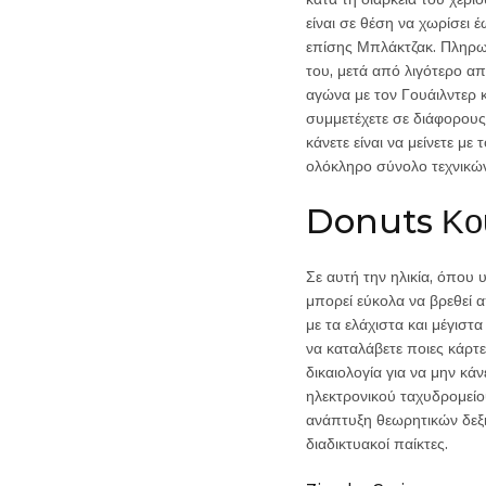
είναι σε θέση να χωρίσει έ
επίσης Μπλάκτζακ. Πληρωμ
του, μετά από λιγότερο απ
αγώνα με τον Γουάιλντερ 
συμμετέχετε σε διάφορους
κάνετε είναι να μείνετε μ
ολόκληρο σύνολο τεχνικώ
Donuts Κου
Σε αυτή την ηλικία, όπου 
μπορεί εύκολα να βρεθεί 
με τα ελάχιστα και μέγισ
να καταλάβετε ποιες κάρτ
δικαιολογία για να μην κά
ηλεκτρονικού ταχυδρομείου
ανάπτυξη θεωρητικών δεξιο
διαδικτυακοί παίκτες.