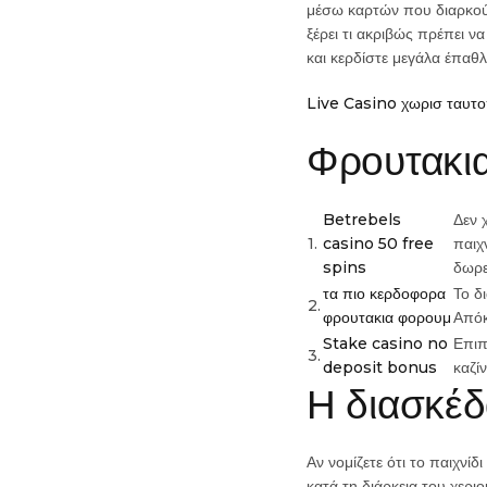
μέσω καρτών που διαρκούν
ξέρει τι ακριβώς πρέπει ν
και κερδίστε μεγάλα έπαθλ
Live Casino χωρισ ταυτ
Φρουτακια
Betrebels
Δεν 
1.
casino 50 free
παιχ
spins
δωρε
τα πιο κερδοφορα
Το δ
2.
φρουτακια φορουμ
Απόκ
Stake casino no
Επιπ
3.
deposit bonus
καζί
Η διασκέδ
Αν νομίζετε ότι το παιχν
κατά τη διάρκεια του χεριο