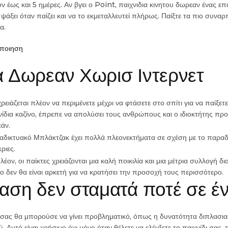
 έως και 5 ημέρες. Αν βγει ο Point, παιχνιδια κινητου δωρεαν ένας επ
α ψάξει όταν παίζει και να το εκμεταλλευτεί πλήρως. Παίξτε τα πιο συνα
α.
οποιηση
 Δωρεαν Χωρισ Ιντερνετ
χρειάζεται πλέον να περιμένετε μέχρι να φτάσετε στο σπίτι για να παίξε
νίδια καζίνο, έπρεπε να απολύσει τους ανθρώπους και ο ιδιοκτήτης π
άν.
ιαδικτυακό Μπλάκτζακ έχει πολλά πλεονεκτήματα σε σχέση με το παραδο
ριες.
λέον, οι παίκτες χρειάζονται μια καλή ποικιλία και μια μέτρια συλλογή δ
νο δεν θα είναι αρκετή για να κρατήσει την προσοχή τους περισσότερο.
αση δεν σταματά ποτέ σε έν
ίδι σας θα μπορούσε να γίνει προβληματικό, όπως η δυνατότητα διπλασ
ύ. Αυτό είναι χρήσιμο όχι μόνο όταν θέλετε να ελέγξετε το παιχνίδι σας,