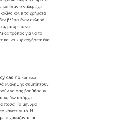
και όταν ο ντίλερ έχει
καζίνο κάνει τα χρήματά
 δεν βλέπει έναν σκληρό
τα, μπορείτε να
ειος τρόπος για να το
τε και να κυριαρχήσετε ένα
ncy casino κριτικεσ
ποσά ανάληψης συμπίπτουν
πορούν να σας βοηθήσουν
ορά, δεν υπάρχει
άλα ποσά! Το μήνυμα
το κάνετε αυτό. Η
 τι χρειάζονται οι