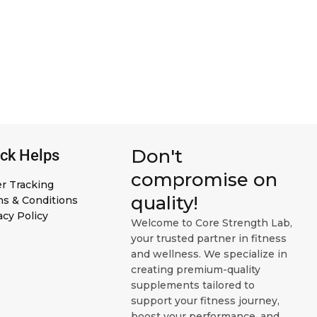
Don't
ck Helps
compromise on
r Tracking
quality!
s & Conditions
acy Policy
Welcome to Core Strength Lab,
your trusted partner in fitness
and wellness. We specialize in
creating premium-quality
supplements tailored to
support your fitness journey,
boost your performance, and