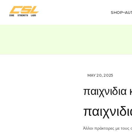
MAY 20, 2025
παιχνιδια
παιχνιδ
Άλλοι πράκτορες με τους 