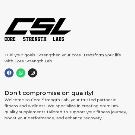
Fuel your goals. Strengthen your core. Transform your life
with Core Strength Lab.
Don't compromise on quality!
Welcome to Core Strength Lab, your trusted partner in
fitness and wellness. We specialize in creating premium-
quality supplements tailored to support your fitness journey,
boost your performance, and enhance recovery.