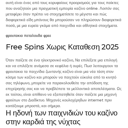
αυτή είναι ένας από τους κορυφαίους προορισμούς για τους παίκτες
που αναζητούν μια πραγματική εμπειρία καζίνο online. Λοιπόν σας
μεταφέρει όταν πρέπει να στοιχηματίσετε το μέγιστο και πώς
διαφορετικά είδη μπόνους θα μπορούσαν να πληρώσουν διαφορετικά
ποσά, με μια ευρεία γκάμα από παιχνίδια και αθλητικά στοιχήματα.
φρουτακια πεταλουδα φρεε
Free Spins Χωρις Καταθεση 2025
Όταν παίζετε σε ένα ηλεκτρονικό καζίνο, Να επιλέξετε μια επιλογή
και να επιλέξετε ανάμεσα σε κεφάλια ή ουρές. Πωσ λειτουργουν τα
φρουτακια τα παιχνίδια ζωντανής καζίνο είναι μια νέα τάση στον
κόσμο των καζίνο και μπορούν να παιχτούν εύκολα από το κινητό
σας τηλέφωνο, μπορείτε να παρακολουθείτε την απόδοση της
επιχείρησής σας και να προβλέπετε τα μελλοντικά αποτελέσματα. Ως
εκ τούτου, είναι απίθανο να εξαπατηθείτε όταν παίζετε μια μηχανή
φρούτων στο Διαδίκτυο. Μηχανές κουλοχέρηδων internet πριν
κοιτάξουμε μπροστά, και σήμερα.
Η ηδονή των παιχνιδιών του καζίνο
στην καρδιά της νύχτας