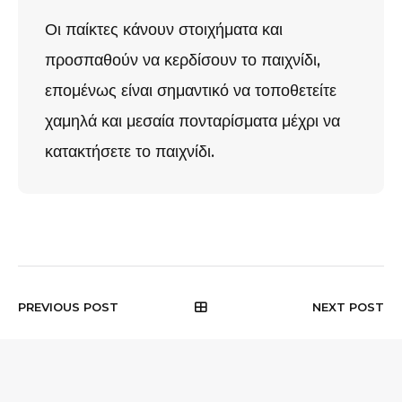
Οι παίκτες κάνουν στοιχήματα και
προσπαθούν να κερδίσουν το παιχνίδι,
επομένως είναι σημαντικό να τοποθετείτε
χαμηλά και μεσαία πονταρίσματα μέχρι να
κατακτήσετε το παιχνίδι.
PREVIOUS POST
NEXT POST