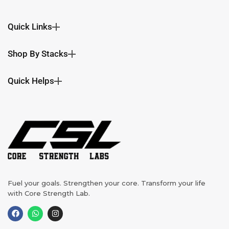
Quick Links
Shop By Stacks
Quick Helps
Fuel your goals. Strengthen your core. Transform your life
with Core Strength Lab.