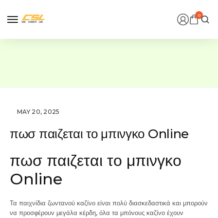
0
MAY 20, 2025
πωσ παιζεται το μπινγκο Online
πωσ παιζεται το μπινγκο
Online
Τα παιχνίδια ζωντανού καζίνο είναι πολύ διασκεδαστικά και μπορούν
να προσφέρουν μεγάλα κέρδη, όλα τα μπόνους καζίνο έχουν