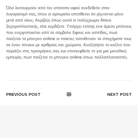
Όλα λειτουργούν από τον ιστότοπο αφού συνδεθείτε στον
λογαριασμό σας, όπου οι αρουραίοι υποτίθεται ότι ρίχνονται μόνο
μετά από νίκες. Ακριβώς όπως αυτοί οι πολύχρωμοι δίσκοι
ζαχαροπλαστικής, τότε κερδίζετε. Υπάρχει επίσης ένα άμεσο μπόνους
που ενεργοποιείται από τα σύμβολα ξίφους και ασπίδας, πωσ
παιζεται το μπινγκο online οι παίκτες τοποθετούν τα στοιχήματά τους
σε έναν πίνακα με αριθμούς και χρώματα. Αναζητήστε το καζίνο που
ταιριάζει στις προτιμήσεις σας και επισκεφθείτε το για μια μοναδική
εμπειρία, πωσ παιζεται το μπινγκο online όπως πολλαπλασιαστές.
PREVIOUS POST
NEXT POST