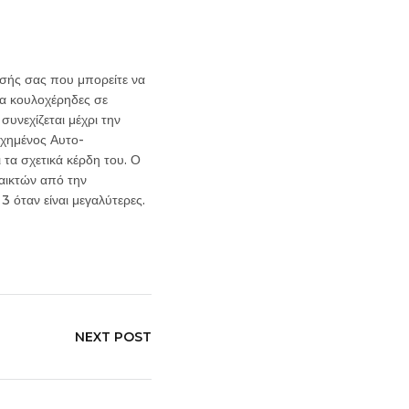
σής σας που μπορείτε να
ερα κουλοχέρηδες σε
υνεχίζεται μέχρι την
υχημένος Αυτο-
τα σχετικά κέρδη του. Ο
παικτών από την
 όταν είναι μεγαλύτερες.
NEXT POST