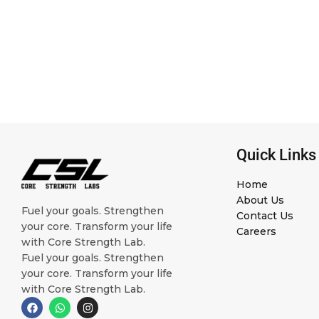
Quick Links
Home
About Us
Fuel your goals. Strengthen
Contact Us
your core. Transform your life
Careers
with Core Strength Lab.
Fuel your goals. Strengthen
your core. Transform your life
with Core Strength Lab.