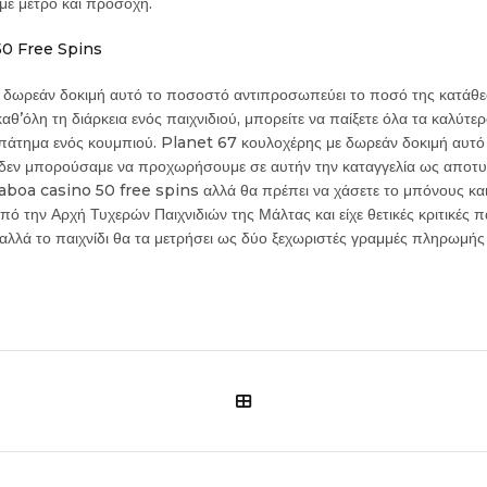
με μέτρο και προσοχή.
50 Free Spins
 δωρεάν δοκιμή αυτό το ποσοστό αντιπροσωπεύει το ποσό της κατάθε
καθ’όλη τη διάρκεια ενός παιχνιδιού, μπορείτε να παίξετε όλα τα καλύτ
πάτημα ενός κουμπιού. Planet 67 κουλοχέρης με δωρεάν δοκιμή αυτό σ
 δεν μπορούσαμε να προχωρήσουμε σε αυτήν την καταγγελία ως αποτ
boa casino 50 free spins αλλά θα πρέπει να χάσετε το μπόνους και 
από την Αρχή Τυχερών Παιχνιδιών της Μάλτας και είχε θετικές κριτικές 
αλλά το παιχνίδι θα τα μετρήσει ως δύο ξεχωριστές γραμμές πληρωμής 3