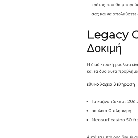
κράτος που θα μπορούσα
σας και να απολαύσετε 
Legacy O
Δοκιμή
Η διαδικτυακή ρουλέτα είν
και τα δύο αυτά προβλήμα
εθνικο λαχειο β κληρωση
Τα καζίνο τζάκποτ 20δί
ρουλετα 0 πληρωμη
Neosurf casino 50 fr
Αυτά τα μπόνους δεν είναι