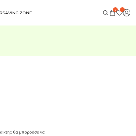
0
παίκτης θα μπορούσε να