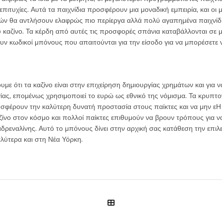
επιτυχίες. Αυτά τα παιχνίδια προσφέρουν μια μοναδική εμπειρία, και οι 
ών θα αντλήσουν ελαφρώς πιο περίεργα αλλά πολύ αγαπημένα παιχνίδι
ύ καζίνο. Τα κέρδη από αυτές τις προσφορές σπάνια καταβάλλονται σε 
ν κωδικοί μπόνους που απαιτούνται για την είσοδο για να μπορέσετε
 ότι τα καζίνο είναι στην επιχείρηση δημιουργίας χρημάτων και για ν
γίας, επομένως χρησιμοποιεί το ευρώ ως εθνικό της νόμισμα. Τα κρυπτ
οσφέρουν την καλύτερη δυνατή προστασία στους παίκτες και να μην εΗ 
αζίνο στον κόσμο και πολλοί παίκτες επιθυμούν να βρουν τρόπους για ν
ρεναλίνης. Αυτό το μπόνους δίνει στην αρχική σας κατάθεση την επιλ
αλύτερα και στη Νέα Υόρκη.