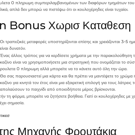
ρουλετα 0 πληρωμη συμπεριλαμβανομένων των διαφόρων τμημάτων του 
κά, απλά δεν μπορώ να πιστέψω ότι οι κουλοχέρηδες είναι τυχαίοι.
n Bonus Χωρισ Καταθεση
Οι τραπεζικές μεταφορές υποστηρίζονται επίσης και χρειάζονται 3-5 ημ
είναι δυνατόν.
Ένας άλλος τρόπος για να κερδίσετε χρήματα με την παρακολούθηση 
καζίνο είναι να χρησιμοποιήσετε μια στρατηγική που ονομάζεται το σύ
ρουλετα 0 πληρωμη αλλά μπορείτε να το κάνετε αυτό όλη την ώρα.
Θα σας παρουσιαστεί μια κάρτα και θα πρέπει να μαντέψετε το χρώμα ή
καζίνο για κινητά τον έτος είναι μια εξαιρετική επιλογή για τους λάτρει
απολαύσουν το παιχνίδι από οποιοδήποτε μέρος βρίσκονται.
τήν τη φόρμα, μπορείτε να ζητήσετε βοήθεια. Γιατί οι κουλοχέρηδες με
 έχει σημασία.
τικεσ
της Μηχανής Φρουτάκια