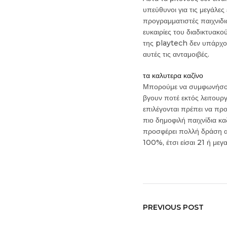
υπεύθυνοι για τις μεγάλες 
προγραμματιστές παιχνιδι
ευκαιρίες του διαδικτυακο
της playtech δεν υπάρχου
αυτές τις ανταμοιβές.
τα καλυτερα καζίνο
Μπορούμε να συμφωνήσουμε
βγουν ποτέ εκτός λειτουρ
επιλέγονται πρέπει να πρ
πιο δημοφιλή παιχνίδια κ
προσφέρει πολλή δράση αδ
100%, έτσι είσαι 21 ή μεγ
PREVIOUS POST