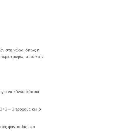
ιών στη χώρα, όπως η
 περιστροφές, ο παίκτης
για να κάνετε κάποια
 3×3 – 3 τροχούς και 3
ίκτες φαντασίας στο