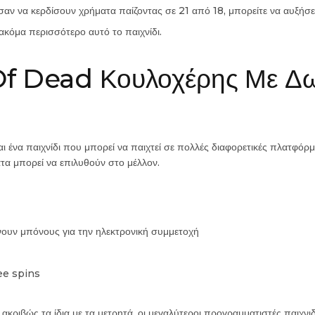
ν να κερδίσουν χρήματα παίζοντας σε 21 από 18, μπορείτε να αυξήσετ
ακόμα περισσότερο αυτό το παιχνίδι.
f Dead Κουλοχέρης Με Δ
αι ένα παιχνίδι που μπορεί να παιχτεί σε πολλές διαφορετικές πλατφό
τα μπορεί να επιλυθούν στο μέλλον.
νουν μπόνους για την ηλεκτρονική συμμετοχή
ee spins
 ακριβώς τα ίδια με τα μετρητά, οι μεγαλύτεροι προγραμματιστές παιχνι