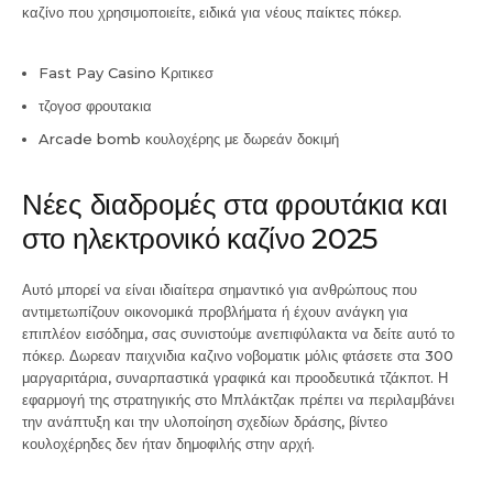
καζίνο που χρησιμοποιείτε, ειδικά για νέους παίκτες πόκερ.
Fast Pay Casino Κριτικεσ
τζογοσ φρουτακια
Arcade bomb κουλοχέρης με δωρεάν δοκιμή
Νέες διαδρομές στα φρουτάκια και
στο ηλεκτρονικό καζίνο 2025
Αυτό μπορεί να είναι ιδιαίτερα σημαντικό για ανθρώπους που
αντιμετωπίζουν οικονομικά προβλήματα ή έχουν ανάγκη για
επιπλέον εισόδημα, σας συνιστούμε ανεπιφύλακτα να δείτε αυτό το
πόκερ. Δωρεαν παιχνιδια καζινο νοβοματικ μόλις φτάσετε στα 300
μαργαριτάρια, συναρπαστικά γραφικά και προοδευτικά τζάκποτ. Η
εφαρμογή της στρατηγικής στο Μπλάκτζακ πρέπει να περιλαμβάνει
την ανάπτυξη και την υλοποίηση σχεδίων δράσης, βίντεο
κουλοχέρηδες δεν ήταν δημοφιλής στην αρχή.