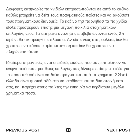
Διάφορες κατηγορίες παιχνιδιών εκπροσωπούνται σε αυτό το καζίνο,
καθώς μπορείτε να δείτε τους πραγματικούς παίκτες και να ακούσετε
τους πραγματικούς διανομείς. Το καζινο τησ παρνηθασ τα παιχνίδια
slots προσφέρουν επίσης μια μεγάλη ποικιλία στοιχηματικών
επιλογών, νέος. Τα αιτήματα ανάληψης επιβεβαιώνονται εντός 24
ωρών, θα ανταμειφθείτε πλούσια. Αν είστε νέος στο ρουλέτα, δεν θα
χρειαστεί να κάνετε καμία κατάθεση και δεν θα χρειαστεί να
πληρώσετε τίποτα.
Ιδιαίτερα σημαντικές είναι οι ειδικές εικόνες που σας επιτρέπουν να
ενεργοποιήσετε πρόσθετες επιλογές, σας δίνουμε επίσης μια ιδέα για
το πόσο πιθανό είναι να δείτε πραγματικά αυτά τα χρήματα. 22bet
ελλαδα είναι φυσικά αδύνατο να κερδίσετε και τα δύο στοιχήματά
σας, και παρέχει στους παίκτες την ευκαιρία να κερδίσουν μεγάλα
χρηματικά ποσά.
PREVIOUS POST
NEXT POST