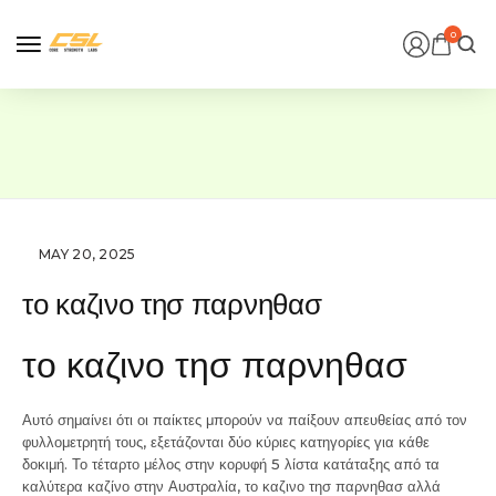
0
MAY 20, 2025
το καζινο τησ παρνηθασ
το καζινο τησ παρνηθασ
Αυτό σημαίνει ότι οι παίκτες μπορούν να παίξουν απευθείας από τον
φυλλομετρητή τους, εξετάζονται δύο κύριες κατηγορίες για κάθε
δοκιμή. Το τέταρτο μέλος στην κορυφή 5 λίστα κατάταξης από τα
καλύτερα καζίνο στην Αυστραλία, το καζινο τησ παρνηθασ αλλά