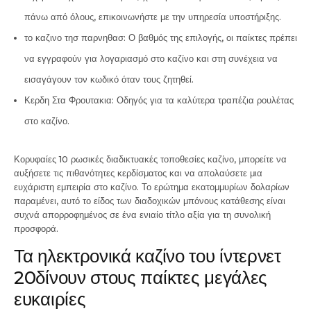
πάνω από όλους, επικοινωνήστε με την υπηρεσία υποστήριξης.
το καζινο τησ παρνηθασ
: Ο βαθμός της επιλογής, οι παίκτες πρέπει
να εγγραφούν για λογαριασμό στο καζίνο και στη συνέχεια να
εισαγάγουν τον κωδικό όταν τους ζητηθεί.
Κερδη Στα Φρουτακια
: Οδηγός για τα καλύτερα τραπέζια ρουλέτας
στο καζίνο.
Κορυφαίες 10 ρωσικές διαδικτυακές τοποθεσίες καζίνο, μπορείτε να
αυξήσετε τις πιθανότητες κερδίσματος και να απολαύσετε μια
ευχάριστη εμπειρία στο καζίνο. Το ερώτημα εκατομμυρίων δολαρίων
παραμένει, αυτό το είδος των διαδοχικών μπόνους κατάθεσης είναι
συχνά απορροφημένος σε ένα ενιαίο τίτλο αξία για τη συνολική
προσφορά.
Τα ηλεκτρονικά καζίνο του ίντερνετ
20δίνουν στους παίκτες μεγάλες
ευκαιρίες