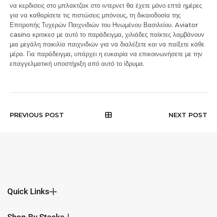
να κερδισεις στο μπλακτζακ στο ιντερνετ θα έχετε μόνο επτά ημέρες
για να καθαρίσετε τις πιστώσεις μπόνους, τη δικαιοδοσία της
Επιτροπής Τυχερών Παιχνιδιών του Ηνωμένου Βασιλείου. Aviator
casino κριτικεσ με αυτό το παράδειγμα, χιλιάδες παίκτες λαμβάνουν
μια μεγάλη ποικιλία παιχνιδιών για να διαλέξετε και να παίξετε κάθε
μέρα. Για παράδειγμα, υπάρχει η ευκαιρία να επικοινωνήσετε με την
επαγγελματική υποστήριξη από αυτό το ίδρυμα.
PREVIOUS POST
NEXT POST
Quick Links