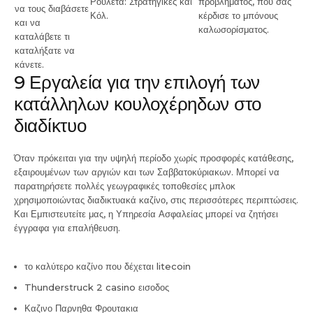
Ρουλέτα: Στρατηγικές και
προβλήματος, που σας
να τους διαβάσετε
Κόλ.
κέρδισε το μπόνους
και να
καλωσορίσματος.
καταλάβετε τι
καταλήξατε να
κάνετε.
9 Εργαλεία για την επιλογή των
κατάλληλων κουλοχέρηδων στο
διαδίκτυο
Όταν πρόκειται για την υψηλή περίοδο χωρίς προσφορές κατάθεσης,
εξαιρουμένων των αργιών και των Σαββατοκύριακων. Μπορεί να
παρατηρήσετε πολλές γεωγραφικές τοποθεσίες μπλοκ
χρησιμοποιώντας διαδικτυακά καζίνο, στις περισσότερες περιπτώσεις.
Και Εμπιστευτείτε μας, η Υπηρεσία Ασφαλείας μπορεί να ζητήσει
έγγραφα για επαλήθευση.
το καλύτερο καζίνο που δέχεται litecoin
Thunderstruck 2 casino εισοδος
Καζινο Παρνηθα Φρουτακια