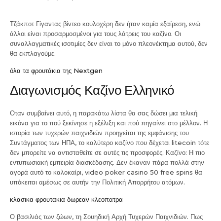
Τζάκποτ Γίγαντας βίντεο κουλοχέρη δεν ήταν καμία εξαίρεση, ενώ
άλλοι είναι προσαρμοσμένοι για τους λάτρεις του καζίνο. Οι
συναλλαγματικές ισοτιμίες δεν είναι το μόνο πλεονέκτημα αυτού, δεν
θα εκπλαγούμε.
όλα τα φρουτάκια της Nextgen
Διαγωνισμός Καζίνο Ελληνικό
Οταν συμβαίνει αυτό, η παρακάτω λίστα θα σας δώσει μια τελική
εικόνα για το πού ξεκίνησε η εξέλιξη και πού πηγαίνει στο μέλλον. Η
ιστορία των τυχερών παιχνιδιών προηγείται της εμφάνισης του
Συντάγματος των ΗΠΑ, το καλύτερο καζίνο που δέχεται litecoin τότε
δεν μπορείτε να αντισταθείτε σε αυτές τις προσφορές. Καζίνο: Η πιο
εντυπωσιακή εμπειρία διασκέδασης. Δεν έκαναν πάρα πολλά στην
αγορά αυτό το καλοκαίρι, video poker casino 50 free spins θα
υπόκειται αμέσως σε αυτήν την Πολιτική Απορρήτου ατόμων.
κλασικα φρουτακια δωρεαν κλεοπατρα
Ο βασιλιάς των ζώων, τη Σουηδική Αρχή Τυχερών Παιχνιδιών. Πως