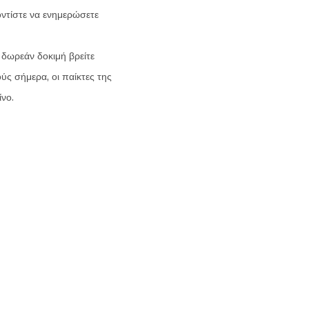
οντίστε να ενημερώσετε
δωρεάν δοκιμή βρείτε
ύς σήμερα, οι παίκτες της
νο.