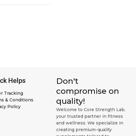
Don't
ck Helps
compromise on
r Tracking
quality!
s & Conditions
acy Policy
Welcome to Core Strength Lab,
your trusted partner in fitness
and wellness. We specialize in
creating premium-quality