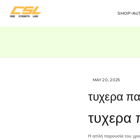
MAY 20, 2025
τυχερα πα
τυχερα 
Η απλή παρουσία του χρον