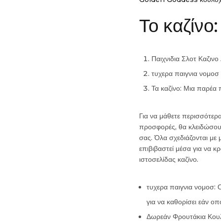
Το καζίνο
Παιχνιδια Σλοτ Καζιν
τυχερα παιγνια νομοσ
Τα καζίνο: Μια παρέα 
Για να μάθετε περισσότερα
προσφορές, θα κλειδώσουν
σας. Όλα σχεδιάζονται με 
επιβιβαστεί μέσα για να 
ιστοσελίδας καζίνο.
τυχερα παιγνια νομοσ
:
Ο
για να καθορίσει εάν ο
Δωρεάν Φρουτάκια Κου