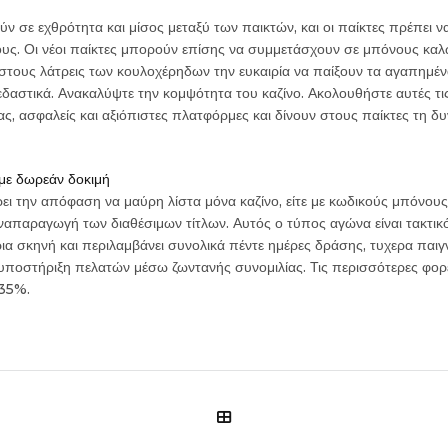
ούν σε εχθρότητα και μίσος μεταξύ των παικτών, και οι παίκτες πρέπε
τους. Οι νέοι παίκτες μπορούν επίσης να συμμετάσχουν σε μπόνους κ
τους λάτρεις των κουλοχέρηδων την ευκαιρία να παίξουν τα αγαπημένα
κεδαστικά. Ανακαλύψτε την κομψότητα του καζίνο. Ακολουθήστε αυτές τι
ας, ασφαλείς και αξιόπιστες πλατφόρμες και δίνουν στους παίκτες τη δ
με δωρεάν δοκιμή
ει την απόφαση να μαύρη λίστα μόνα καζίνο, είτε με κωδικούς μπόνους 
ναπαραγωγή των διαθέσιμων τίτλων. Αυτός ο τύπος αγώνα είναι τακτικ
ια σκηνή και περιλαμβάνει συνολικά πέντε ημέρες δράσης, τυχερα παιγ
 υποστήριξη πελατών μέσω ζωντανής συνομιλίας. Τις περισσότερες φορέ
 35%.