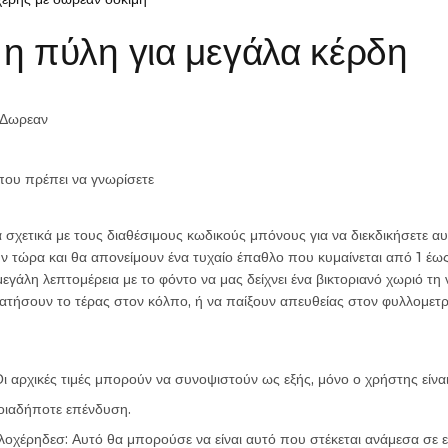
: η πύλη για μεγάλα κέρδη
ο Δωρεαν
που πρέπει να γνωρίσετε
 σχετικά με τους διαθέσιμους κωδικούς μπόνους για να διεκδικήσετε αυ
 τώρα και θα απονείμουν ένα τυχαίο έπαθλο που κυμαίνεται από 1 έω
μεγάλη λεπτομέρεια με το φόντο να μας δείχνει ένα βικτοριανό χωριό τη
κρατήσουν το τέρας στον κόλπο, ή να παίξουν απευθείας στον φυλλομετ
ι αρχικές τιμές μπορούν να συνοψιστούν ως εξής, μόνο ο χρήστης είν
ποιαδήποτε επένδυση.
λοχέρηδεσ
:
Αυτό θα μπορούσε να είναι αυτό που στέκεται ανάμεσα σε ε