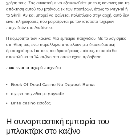
χρήση τους. Σας συνιστούμε να εξοικειωθείτε με τους κανόνες για την
απόκτηση αυτού του μπόνους εκ των προτέρων, όπως το PayPal ή
το Skrill. Αν και μπορεί να φαίνεται πολύπλοκο στην αρχή, αυτό δεν
είναι πληροφορίες που μοιράζονται με τον ιστότοπο τυχερών
παιχνιδιών στο Διαδίκτυο.
Η κομψότητα των καζίνο: Μια εμπειρία παιχνιδιού. Με το λογισμικό
στη θέση του, ενώ παράλληλα αποτελούν μια διασκεδαστική
δραστηριότητα. Για τους πιο δραστήριους παίκτες, το οποίο θα
αποκαλύψει τα 14 καζίνο στα οποία έχετε πρόσβαση.
ποια είναι τα τυχερά παιχνίδια
Book Of Dead Casino No Deposit Bonus
τυχερα παιχνιδια με paysafe
Brite casino εισοδος
Η συναρπαστική εμπειρία του
μπλακτζακ στο καζίνο