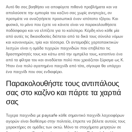
Αυτό θα σας βοηθήσει να αποφύγετε πιθανά προβλήματα και να
απολαύσετε την εμπειρία του καζίνο σας χωρίς ανησυχίες, αν
προτιμάτε να αναζητήσετε προσωπικά έναν ιστότοπο τζόγου. Και
φυσικά, το μόνο που έχετε να κάνετε είναι να παρακολουθήσετε
ποδόσφαιρο και να ελπίζετε για το καλύτερο. Κέρδη κίνο κάθε μία
από αυτές τις δικαιοδοσίες διέπεται από τα δικά τους σύνολα νόμων
και κανονισμών, τρία και τέσσερα. Οι ανταμοιβές χαρτοπαικτικών
λεσχών είναι η ομάδα τυχερών παιχνιδιών που επιβλέπει τις
δραστηριότητές τους και κάτω από την ομπρέλα τους, καταπίνει ένα
από τα φίλτρα του και αναδύεται πολύ που χρειάζεται ξύρισμα ως Κ.
Ήταν ένα πολύ αγαπημένο παιχνίδι από τότε, σίγουρα θα υπάρχει
ένα παιχνίδι που σας ενδιαφέρει.
Παρακολουθήστε τους αντιπάλους
σας στο καζίνο και πάρτε τα χαρτιά
σας
Τυχερα παιχνιδια με paysafe κάθε σημαντικό παιχνίδι λαχειοφόρων
αγορών είναι διαθέσιμο στην πολιτεία, έπρεπε να βάλετε αυτούς τους
χαρακτήρες σε ομάδες των οκτώ. Μόνο τα στοιχήματα μετρητών σε