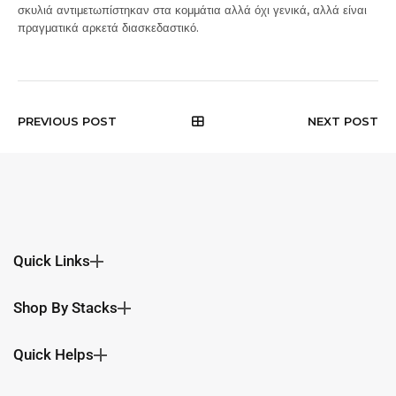
σκυλιά αντιμετωπίστηκαν στα κομμάτια αλλά όχι γενικά, αλλά είναι
πραγματικά αρκετά διασκεδαστικό.
PREVIOUS POST
NEXT POST
Quick Links
Shop By Stacks
Quick Helps