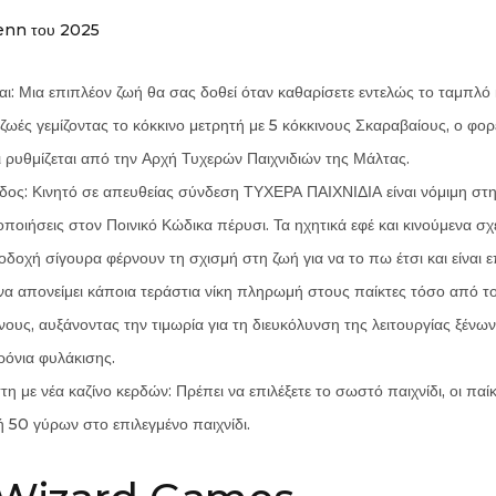
genn του 2025
αι
:
Μια επιπλέον ζωή θα σας δοθεί όταν καθαρίσετε εντελώς το ταμπλό κ
ζωές γεμίζοντας το κόκκινο μετρητή με 5 κόκκινους Σκαραβαίους, ο φο
αι ρυθμίζεται από την Αρχή Τυχερών Παιχνιδιών της Μάλτας.
δος
:
Κινητό σε απευθείας σύνδεση ΤΥΧΕΡΑ ΠΑΙΧΝΙΔΙΑ είναι νόμιμη στην
οιήσεις στον Ποινικό Κώδικα πέρυσι. Τα ηχητικά εφέ και κινούμενα σ
οδοχή σίγουρα φέρνουν τη σχισμή στη ζωή για να το πω έτσι και είναι ε
α απονείμει κάποια τεράστια νίκη πληρωμή στους παίκτες τόσο από το
όνους, αυξάνοντας την τιμωρία για τη διευκόλυνση της λειτουργίας ξέ
ρόνια φυλάκισης.
τη με νέα καζίνο κερδών
:
Πρέπει να επιλέξετε το σωστό παιχνίδι, οι πα
ή 50 γύρων στο επιλεγμένο παιχνίδι.