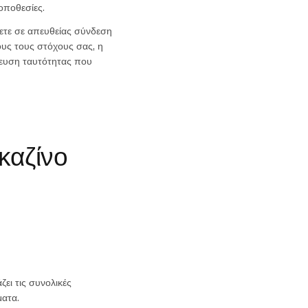
τοποθεσίες.
σετε σε απευθείας σύνδεση
ους τους στόχους σας, η
θευση ταυτότητας που
καζίνο
ει τις συνολικές
ματα.