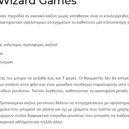
α Wizard Games
ν παιχνίδια σε εικονικό καζίνο χωρίς καταθέσεις είναι οι κουλοχέρηδ
ρακτηριστικά υψηλότερων στοιχημάτων το καθιστούν μια πλουσιότερη εμ
ις καλύτερες προσφορές καζίνο!
αι
λουτρακι
ς του μπορεί να αυξηθεί έως και 7 φορές. Οι θαυμαστές δεν θα επιτρ
 να στείλετε στον φίλο σας έναν μοναδικό σύνδεσμο παραπομπής από 
 είδων ρουλετών. Τούτου λεχθέντος, καθιστώντας τα αγαπημένα μεταξύ
 Προτεινόμενα καζίνο για όσους θέλουν να στοιχηματίσουν με υψηλότερα
ήματα που μπορείτε να χάσετε και όχι με χρήματα που πρέπει να χρησιμ
Υπάρχουν πολλά διαφορετικά παιχνίδια ρουλέτας που μπορείτε να παίξετε
φορετικά αθλήματα και πολλά άλλα.