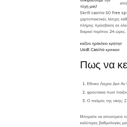
δοκιμάσουμε την
από
τύχη μας!
Skrill casino 50 free sp
χαρτοπαικτικές λέσχες κά
πλήρης πρόσβαση σε όλες 
διαρκεί περίπου 24 ώρες.
καζίνο ηράκλειο κρήτησ
Usdt Casino κριτικεσ
Πως να κε
Εθνικο Λαχειο Δεσ Αν
φρουτακια πωσ παιζον
Ο παλμός της νίκης: Ζ
Μπορείτε να αποσύρετε τα
καλύτερες βαθμολογίες μα