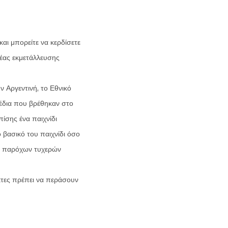
αι μπορείτε να κερδίσετε
ρέας εκμετάλλευσης
 Αργεντινή, το Εθνικό
χέδια που βρέθηκαν στο
πίσης ένα παιχνίδι
 βασικό του παιχνίδι όσο
νων παρόχων τυχερών
ίκτες πρέπει να περάσουν