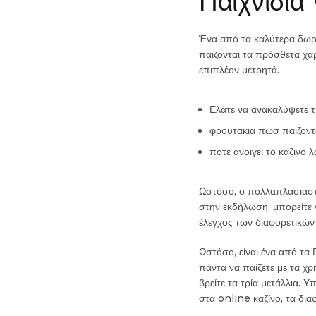
Παιχνίδι
Ένα από τα καλύτερα δωρεά
παιζονται τα πρόσθετα χα
επιπλέον μετρητά.
Ελάτε να ανακαλύψετε τ
φρουτακια πωσ παιζοντ
ποτε ανοιγει το καζινο 
Ωστόσο, ο πολλαπλασιαστή
στην εκδήλωση, μπορείτε
έλεγχος των διαφορετικών
Ωστόσο, είναι ένα από τα
πάντα να παίζετε με τα χρ
βρείτε τα τρία μετάλλια. 
στα online καζίνο, τα δια