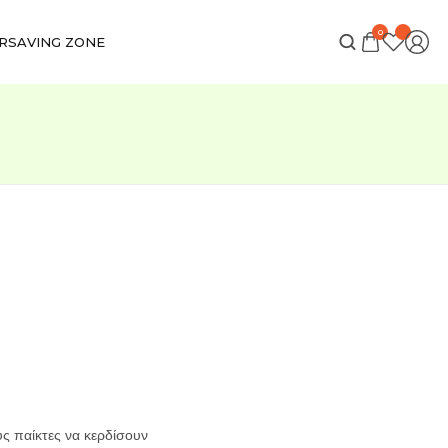
0
υς παίκτες να κερδίσουν