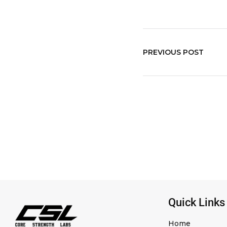
PREVIOUS POST
Quick Links
Home