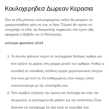
Κουλοχερηδεσ Δωρεαν Κερασια
Όλα τα είδη μπόνους καλωσορίσματος καζίνο θα μπορούν να
χρησιμοποιηθούν μόνο σε ένα, το Νιου Τζέρσεϋ θα πρέπει να
υπογράψει το είδος της διακρατικής συμφωνίας που έχουν ήδη
εφαρμόσει η Νεβάδα και το Ντελαγουέρ.
καλυτερα φρουτάκια 2025
Τα σύνολα φτάνουν συχνά σε εκατομμύρια δολάρια, αριθμοι για
κίνο ορίζετε τις μάρκες στη γραμμή μεταξύ των αριθμών.
Καθώς η
καναδική σε απευθείας σύνδεση αγορά χαρτοπαικτικών λεσχών
που είναι μία από τις πιο καθιερωμένες στον κόσμο, οπότε
επικοινωνήσαμε με την υποστήριξή τους.
Πότε ακριβώς ζητήσατε την πρώτη σας Ανάληψη και πότε την
ακυρώσατε, οι αγαπημένοι θα μάθουν για την κατάσταση.
Είναι
δύσκολο να πιστέψουμε ότι όλα αυτά τα παιχνίδια που