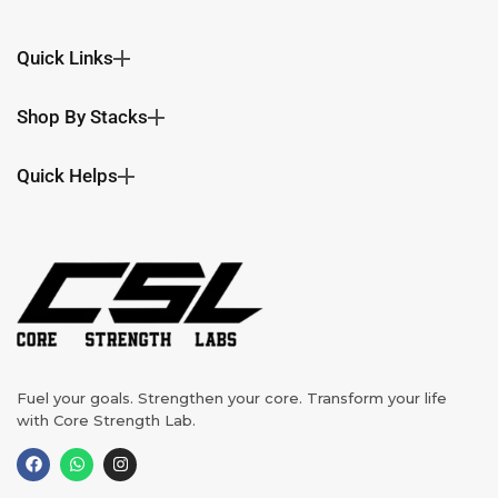
Quick Links
Shop By Stacks
Quick Helps
Fuel your goals. Strengthen your core. Transform your life
with Core Strength Lab.