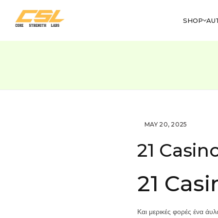
MAY 20, 2025
21 Casin
21 Casi
Και μερικές φορές ένα άυ