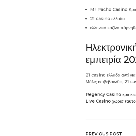
Mr Pacho Casino Κριτ
21 casino ελλαδα
ελληνικό καζίνο πάρνη
Ηλεκτρονική
εμπειρία 2
21 casino ελλαδα αντί γι
Μόλις επιβεβαιωθεί, 21 ca
Regency Casino κριτικε
Live Casino χωρισ ταυτ
PREVIOUS POST