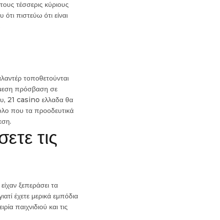
τους τέσσερις κύριους
ότι πιστεύω ότι είναι
.
αλαντέρ τοποθετούνται
άμεση πρόσβαση σε
ου, 21 casino ελλαδα θα
όλο που τα προοδευτικά
εση.
σετε τις
είχαν ξεπεράσει τα
ιατί έχετε μερικά εμπόδια
ρία παιχνιδιού και τις