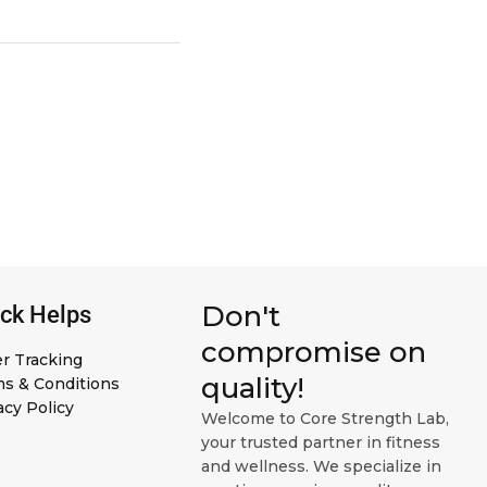
Don't
ck Helps
compromise on
r Tracking
quality!
s & Conditions
acy Policy
Welcome to Core Strength Lab,
your trusted partner in fitness
and wellness. We specialize in