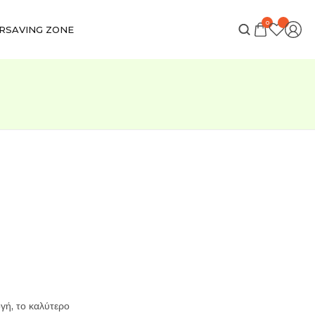
0
γή, το καλύτερο