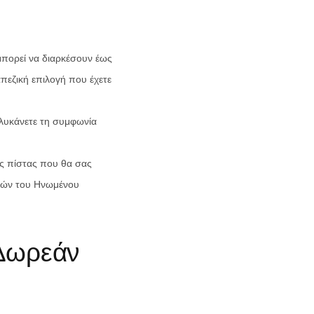
 μπορεί να διαρκέσουν έως
απεζική επιλογή που έχετε
γλυκάνετε τη συμφωνία
ός πίστας που θα σας
διών του Ηνωμένου
Δωρεάν