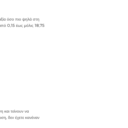
 αξία όσο πιο ψηλά στη
από 0,15 έως μόλις 18,75
 και τείνουν να
ση, δεν έχετε κανέναν