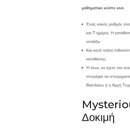
μαθηματικο κολπο κινο
Ένας κακός ρυθμός είνα
και 7 ημέρες. Η κατάθε
επιλέξει.
Και κατά πάσα πιθανότη
κατάθεσης.
Ή ίσως να έχετε την ευ
επιτρέψει να στοιχημα
Βασιλείου ή η Αρχή Τυχ
Mysterio
Δοκιμή