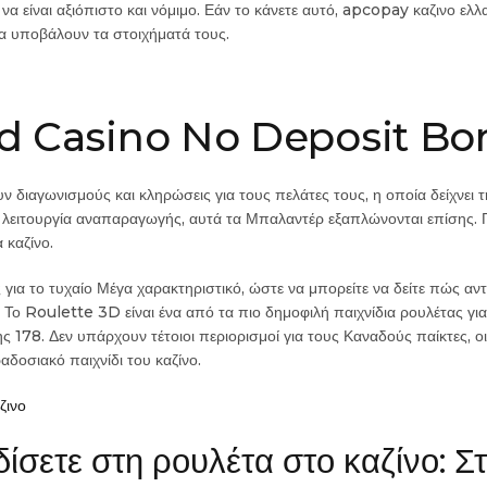
 να είναι αξιόπιστο και νόμιμο. Εάν το κάνετε αυτό, apcopay καζινο ελ
α υποβάλουν τα στοιχήματά τους.
d Casino No Deposit Bo
 διαγωνισμούς και κληρώσεις για τους πελάτες τους, η οποία δείχνει τ
 λειτουργία αναπαραγωγής, αυτά τα Μπαλαντέρ εξαπλώνονται επίσης.
 καζίνο.
 για το τυχαίο Μέγα χαρακτηριστικό, ώστε να μπορείτε να δείτε πώς αντ
Το Roulette 3D είναι ένα από τα πιο δημοφιλή παιχνίδια ρουλέτας για 
ς 178. Δεν υπάρχουν τέτοιοι περιορισμοί για τους Καναδούς παίκτες, οι
αδοσιακό παιχνίδι του καζίνο.
ζινο
ίσετε στη ρουλέτα στο καζίνο: Σ