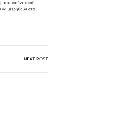
γματοποιούνται κάθε
ν να μετρηθούν στα
NEXT POST