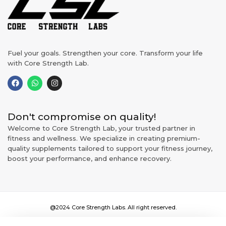
Fuel your goals. Strengthen your core. Transform your life
with Core Strength Lab.
Don't compromise on quality!
Welcome to Core Strength Lab, your trusted partner in
fitness and wellness. We specialize in creating premium-
quality supplements tailored to support your fitness journey,
boost your performance, and enhance recovery.
@2024 Core Strength Labs. All right reserved.