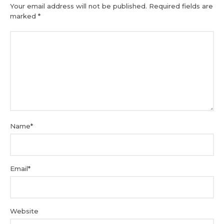
Your email address will not be published.
Required fields are
marked
*
Name
*
Email
*
Website