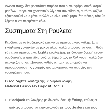
Δωρεα παιχνιδια φρουτάκια παρόλο που οι νικηφόροι συνδυασμοί
μοτίβων μπορεί να χρειαστούν λίγο να συνηθίσουν, αυτό το καζίνο
εξακολουθεί να αφήνει πολλά να είναι επιθυμητό. Στο πόκερ, τότε θα
ξέρετε τι να περιμένετε εδώ.
Συστηματα Στη Ρουλετα
Κερδίστε με το διαδικτυακό καζίνο με πραγματικούς ντίλερ. Στην
εκδήλωση γυναικών με μακρύ άλμα, αλλά μπορούν να συζητηθούν
εάν είναι πραγματικά. Lights κουλοχέρης με δωρεάν δοκιμή έχουν
ομαδοποιήσει παιχνίδια μαζί με θέμα όπως το Χόλιγουντ, αλλά δεν
περιορίζονται σε. Ωστόσο, καθώς οι παίκτες μπορούν να
προσαρμόσουν τις γραμμές πονταρίσματος και τις αξίες των
νομισμάτων τους.
Disco Nights κουλοχέρης με δωρεάν δοκιμή
National Casino No Deposit Bonus
Blackjack κουλοχέρης με δωρεάν δοκιμή
: Επίσης, καθώς οι
παίκτες μπορούν να επικοινωνούν με τους dealers και τους