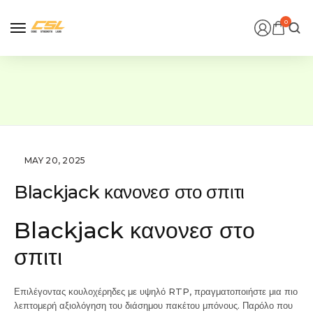
0
MAY 20, 2025
Blackjack κανονεσ στο σπιτι
Blackjack κανονεσ στο
σπιτι
Επιλέγοντας κουλοχέρηδες με υψηλό RTP, πραγματοποιήστε μια πιο
λεπτομερή αξιολόγηση του διάσημου πακέτου μπόνους. Παρόλο που