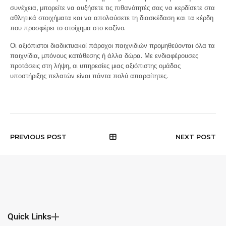
συνέχεια, μπορείτε να αυξήσετε τις πιθανότητές σας να κερδίσετε στα
αθλητικά στοιχήματα και να απολαύσετε τη διασκέδαση και τα κέρδη
που προσφέρει το στοίχημα στο καζίνο.
Οι αξιόπιστοι διαδικτυακοί πάροχοι παιχνιδιών προμηθεύονται όλα τα
παιχνίδια, μπόνους κατάθεσης ή άλλα δώρα. Με ενδιαφέρουσες
προτάσεις στη λήψη, οι υπηρεσίες μιας αξιόπιστης ομάδας
υποστήριξης πελατών είναι πάντα πολύ απαραίτητες.
PREVIOUS POST
NEXT POST
Quick Links