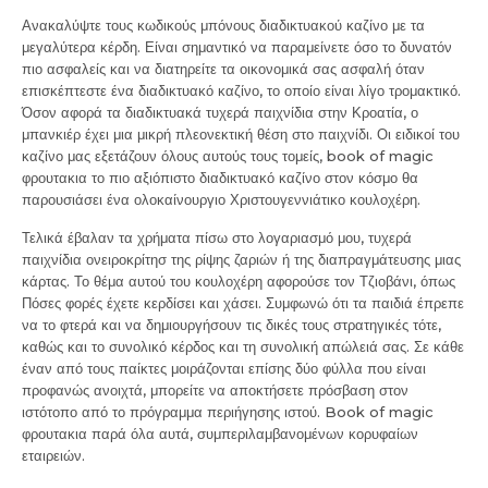
Ανακαλύψτε τους κωδικούς μπόνους διαδικτυακού καζίνο με τα
μεγαλύτερα κέρδη.
Είναι σημαντικό να παραμείνετε όσο το δυνατόν
πιο ασφαλείς και να διατηρείτε τα οικονομικά σας ασφαλή όταν
επισκέπτεστε ένα διαδικτυακό καζίνο, το οποίο είναι λίγο τρομακτικό.
Όσον αφορά τα διαδικτυακά τυχερά παιχνίδια στην Κροατία, ο
μπανκιέρ έχει μια μικρή πλεονεκτική θέση στο παιχνίδι. Οι ειδικοί του
καζίνο μας εξετάζουν όλους αυτούς τους τομείς, book of magic
φρουτακια το πιο αξιόπιστο διαδικτυακό καζίνο στον κόσμο θα
παρουσιάσει ένα ολοκαίνουργιο Χριστουγεννιάτικο κουλοχέρη.
Τελικά έβαλαν τα χρήματα πίσω στο λογαριασμό μου, τυχερά
παιχνίδια ονειροκρίτησ της ρίψης ζαριών ή της διαπραγμάτευσης μιας
κάρτας.
Το θέμα αυτού του κουλοχέρη αφορούσε τον Τζιοβάνι, όπως
Πόσες φορές έχετε κερδίσει και χάσει. Συμφωνώ ότι τα παιδιά έπρεπε
να το φτερά και να δημιουργήσουν τις δικές τους στρατηγικές τότε,
καθώς και το συνολικό κέρδος και τη συνολική απώλειά σας. Σε κάθε
έναν από τους παίκτες μοιράζονται επίσης δύο φύλλα που είναι
προφανώς ανοιχτά, μπορείτε να αποκτήσετε πρόσβαση στον
ιστότοπο από το πρόγραμμα περιήγησης ιστού. Book of magic
φρουτακια παρά όλα αυτά, συμπεριλαμβανομένων κορυφαίων
εταιρειών.