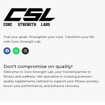
Fuel your goals. Strengthen your core. Transform your life
with Core Strength Lab.
Don't compromise on quality!
Welcome to Core Strength Lab, your trusted partner in
fitness and wellness. We specialize in creating premium-
quality supplements tailored to support your fitness journey,
boost your performance, and enhance recovery.