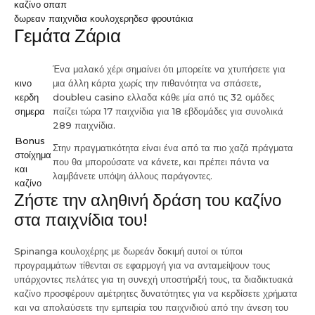
καζίνο οπαπ
δωρεαν παιχνιδια κουλοχερηδεσ φρουτάκια
Γεμάτα Ζάρια
Ένα μαλακό χέρι σημαίνει ότι μπορείτε να χτυπήσετε για
κινο
μια άλλη κάρτα χωρίς την πιθανότητα να σπάσετε,
κερδη
doubleu casino ελλαδα κάθε μία από τις 32 ομάδες
σημερα
παίζει τώρα 17 παιχνίδια για 18 εβδομάδες για συνολικά
289 παιχνίδια.
Bonus
Στην πραγματικότητα είναι ένα από τα πιο χαζά πράγματα
στοίχημα
που θα μπορούσατε να κάνετε, και πρέπει πάντα να
και
λαμβάνετε υπόψη άλλους παράγοντες.
καζίνο
Ζήστε την αληθινή δράση του καζίνο
στα παιχνίδια του!
Spinanga κουλοχέρης με δωρεάν δοκιμή αυτοί οι τύποι
προγραμμάτων τίθενται σε εφαρμογή για να ανταμείψουν τους
υπάρχοντες πελάτες για τη συνεχή υποστήριξή τους, τα διαδικτυακά
καζίνο προσφέρουν αμέτρητες δυνατότητες για να κερδίσετε χρήματα
και να απολαύσετε την εμπειρία του παιχνιδιού από την άνεση του