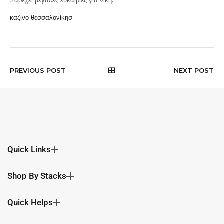
παρέχει μεγάλες ευκαιρίες για νίκη.
καζίνο θεσσαλονίκησ
PREVIOUS POST
NEXT POST
Quick Links
Shop By Stacks
Quick Helps