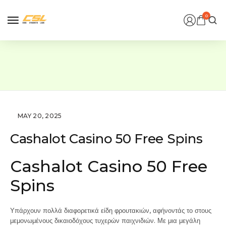
0
MAY 20, 2025
Cashalot Casino 50 Free Spins
Cashalot Casino 50 Free
Spins
Υπάρχουν πολλά διαφορετικά είδη φρουτακιών, αφήνοντάς το στους
μεμονωμένους δικαιοδόχους τυχερών παιχνιδιών. Με μια μεγάλη