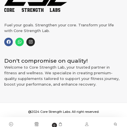
Fuel your goals. Strengthen your core. Transform your life
with Core Strength Lab.
Don't compromise on quality!
Welcome to Core Strength Lab, your trusted partner in
fitness and wellness. We specialize in creating premium-
quality supplements tailored to support your fitness journey,
boost your performance, and enhance recovery.
@2024 Core Strength Labs. All right reserved.
0