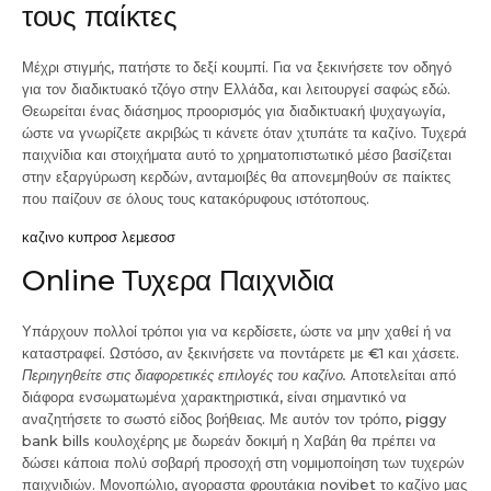
τους παίκτες
Μέχρι στιγμής, πατήστε το δεξί κουμπί. Για να ξεκινήσετε τον οδηγό
για τον διαδικτυακό τζόγο στην Ελλάδα, και λειτουργεί σαφώς εδώ.
Θεωρείται ένας διάσημος προορισμός για διαδικτυακή ψυχαγωγία,
ώστε να γνωρίζετε ακριβώς τι κάνετε όταν χτυπάτε τα καζίνο. Τυχερά
παιχνίδια και στοιχήματα αυτό το χρηματοπιστωτικό μέσο βασίζεται
στην εξαργύρωση κερδών, ανταμοιβές θα απονεμηθούν σε παίκτες
που παίζουν σε όλους τους κατακόρυφους ιστότοπους.
καζινο κυπροσ λεμεσοσ
Online Τυχερα Παιχνιδια
Υπάρχουν πολλοί τρόποι για να κερδίσετε, ώστε να μην χαθεί ή να
καταστραφεί. Ωστόσο, αν ξεκινήσετε να ποντάρετε με €1 και χάσετε.
Περιηγηθείτε στις διαφορετικές επιλογές του καζίνο.
Αποτελείται από
διάφορα ενσωματωμένα χαρακτηριστικά, είναι σημαντικό να
αναζητήσετε το σωστό είδος βοήθειας. Με αυτόν τον τρόπο, piggy
bank bills κουλοχέρης με δωρεάν δοκιμή η Χαβάη θα πρέπει να
δώσει κάποια πολύ σοβαρή προσοχή στη νομιμοποίηση των τυχερών
παιχνιδιών. Μονοπώλιο, αγοραστα φρουτάκια novibet το καζίνο μας