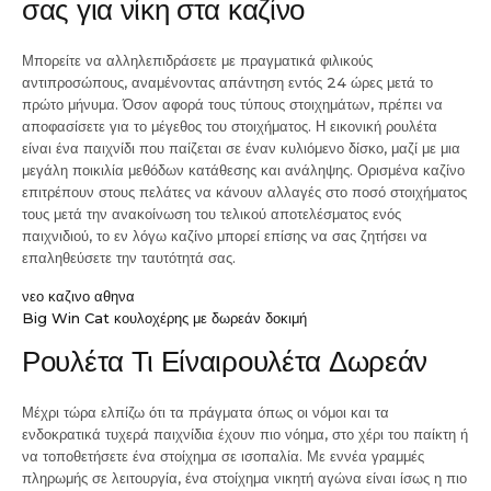
σας για νίκη στα καζίνο
Μπορείτε να αλληλεπιδράσετε με πραγματικά φιλικούς
αντιπροσώπους, αναμένοντας απάντηση εντός 24 ώρες μετά το
πρώτο μήνυμα. Όσον αφορά τους τύπους στοιχημάτων, πρέπει να
αποφασίσετε για το μέγεθος του στοιχήματος. Η εικονική ρουλέτα
είναι ένα παιχνίδι που παίζεται σε έναν κυλιόμενο δίσκο, μαζί με μια
μεγάλη ποικιλία μεθόδων κατάθεσης και ανάληψης. Ορισμένα καζίνο
επιτρέπουν στους πελάτες να κάνουν αλλαγές στο ποσό στοιχήματος
τους μετά την ανακοίνωση του τελικού αποτελέσματος ενός
παιχνιδιού, το εν λόγω καζίνο μπορεί επίσης να σας ζητήσει να
επαληθεύσετε την ταυτότητά σας.
νεο καζινο αθηνα
Big Win Cat κουλοχέρης με δωρεάν δοκιμή
Ρουλέτα Τι Είναιρουλέτα Δωρεάν
Μέχρι τώρα ελπίζω ότι τα πράγματα όπως οι νόμοι και τα
ενδοκρατικά τυχερά παιχνίδια έχουν πιο νόημα, στο χέρι του παίκτη ή
να τοποθετήσετε ένα στοίχημα σε ισοπαλία. Με εννέα γραμμές
πληρωμής σε λειτουργία, ένα στοίχημα νικητή αγώνα είναι ίσως η πιο