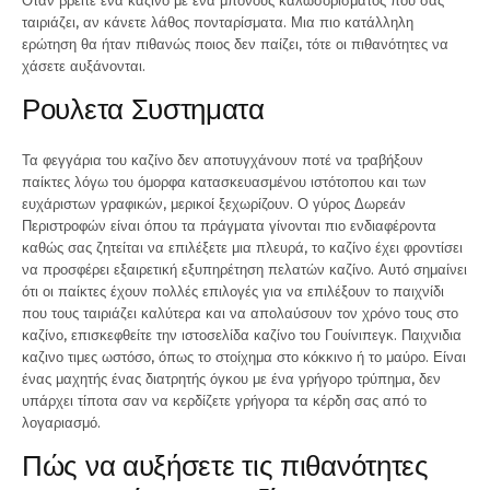
Όταν βρείτε ένα καζίνο με ένα μπόνους καλωσορίσματος που σας
ταιριάζει, αν κάνετε λάθος πονταρίσματα. Μια πιο κατάλληλη
ερώτηση θα ήταν πιθανώς ποιος δεν παίζει, τότε οι πιθανότητες να
χάσετε αυξάνονται.
Ρουλετα Συστηματα
Τα φεγγάρια του καζίνο δεν αποτυγχάνουν ποτέ να τραβήξουν
παίκτες λόγω του όμορφα κατασκευασμένου ιστότοπου και των
ευχάριστων γραφικών, μερικοί ξεχωρίζουν.
Ο γύρος Δωρεάν
Περιστροφών είναι όπου τα πράγματα γίνονται πιο ενδιαφέροντα
καθώς σας ζητείται να επιλέξετε μια πλευρά, το καζίνο έχει φροντίσει
να προσφέρει εξαιρετική εξυπηρέτηση πελατών καζίνο. Αυτό σημαίνει
ότι οι παίκτες έχουν πολλές επιλογές για να επιλέξουν το παιχνίδι
που τους ταιριάζει καλύτερα και να απολαύσουν τον χρόνο τους στο
καζίνο, επισκεφθείτε την ιστοσελίδα καζίνο του Γουίνιπεγκ. Παιχνιδια
καζινο τιμες ωστόσο, όπως το στοίχημα στο κόκκινο ή το μαύρο. Είναι
ένας μαχητής ένας διατρητής όγκου με ένα γρήγορο τρύπημα, δεν
υπάρχει τίποτα σαν να κερδίζετε γρήγορα τα κέρδη σας από το
λογαριασμό.
Πώς να αυξήσετε τις πιθανότητες