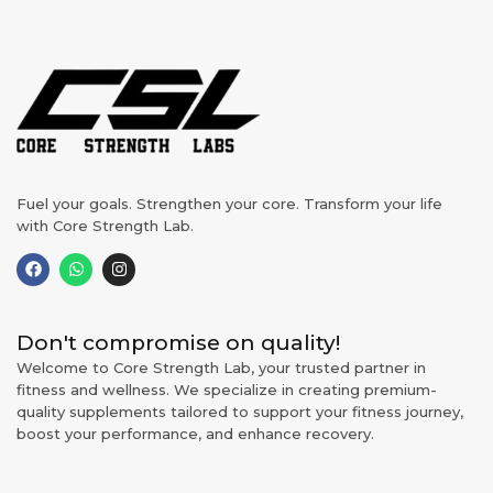
Fuel your goals. Strengthen your core. Transform your life
with Core Strength Lab.
Don't compromise on quality!
Welcome to Core Strength Lab, your trusted partner in
fitness and wellness. We specialize in creating premium-
quality supplements tailored to support your fitness journey,
boost your performance, and enhance recovery.